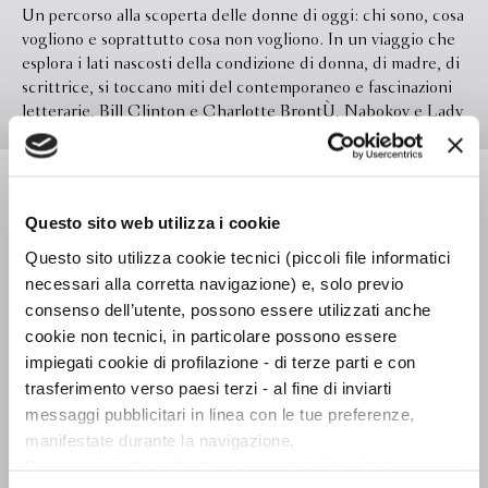
Un percorso alla scoperta delle donne di oggi: chi sono, cosa
vogliono e soprattutto cosa non vogliono. In un viaggio che
esplora i lati nascosti della condizione di donna, di madre, di
scrittrice, si toccano miti del contemporaneo e fascinazioni
letterarie, Bill Clinton e Charlotte BrontÙ, Nabokov e Lady
Diana, Ana´s Nin e il Viagra, l'Italia e Henry Miller. Si
manifestano curiosità, si rivelano segreti, si sollevano
Leggi di più
questioni fondamentali, si dipanano temi quali il rapporto
madre-figlia, il fascino del potere e il suo esercizio,
Questo sito web utilizza i cookie
l'immaginario erotico delle donne, il femminismo e sopra
Questo sito utilizza cookie tecnici (piccoli file informatici
ogni altra cosa la consolazione offerta dalla letteratura,
Formato
132.0 x 199.0
perché, come dice Erica Jong, "la poesia ha salvato la mia
necessari alla corretta navigazione) e, solo previo
Legatura
vita. Penso che possa salvare anche la vostra". Pagine dense
consenso dell’utente, possono essere utilizzati anche
di amore per la vita e per la scrittura, con cui l'autrice di
cookie non tecnici, in particolare possono essere
Pagine
"Paura di volare" compone un appassionato ritratto delle
impiegati cookie di profilazione - di terze parti e con
In libreria da
Febbraio 2001
donne di oggi.
trasferimento verso paesi terzi - al fine di inviarti
Ebook
Disponibile
messaggi pubblicitari in linea con le tue preferenze,
manifestate durante la navigazione.
Isbn
9788845247125
Per maggiori dettagli sul trattamento dei tuoi dati