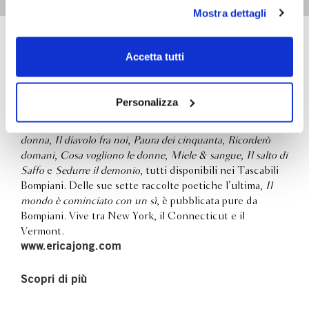
personali durante la navigazione, e per modificare le tue
Mostra dettagli
scelte privacy sui cookie, ti invitiamo a prendere visione
dell’
informativa cookie
.
Erica Jong
Chiudendo il banner tramite la “X” prosegui la
Accetta tutti
navigazione senza alcuna profilazione e con installazione
dei soli cookie tecnici. Selezionando “Accetta tutti” presti
Erica Jong ha scritto romanzi, poesie e saggi. Tra i suoi
il tuo consenso alla profilazione che potrai revocare in
Personalizza
bestseller ricordiamo
Paura di volare
,
Come salvarsi la vita
,
ogni momento
Revoca
Fanny
,
Paracadute & baci
,
Serenissima
,
Ballata di ogni
donna
,
Il diavolo fra noi
,
Paura dei cinquanta
,
Ricorderò
domani
,
Cosa vogliono le donne
,
Miele & sangue
,
Il salto di
Saffo
e
Sedurre il demonio
, tutti disponibili nei Tascabili
Bompiani. Delle sue sette raccolte poetiche l’ultima,
Il
mondo è cominciato con un sì
, è pubblicata pure da
Bompiani. Vive tra New York, il Connecticut e il
Vermont.
www.ericajong.com
Scopri di più