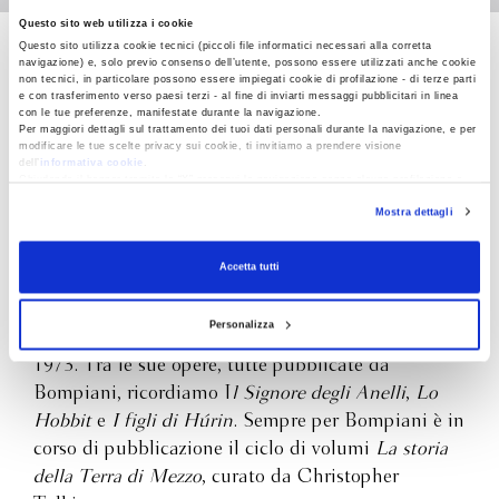
Questo sito web utilizza i cookie
Questo sito utilizza cookie tecnici (piccoli file informatici necessari alla corretta
navigazione) e, solo previo consenso dell’utente, possono essere utilizzati anche cookie
J. R. R. Tolkien
non tecnici, in particolare possono essere impiegati cookie di profilazione - di terze parti
e con trasferimento verso paesi terzi - al fine di inviarti messaggi pubblicitari in linea
con le tue preferenze, manifestate durante la navigazione.
Per maggiori dettagli sul trattamento dei tuoi dati personali durante la navigazione, e per
modificare le tue scelte privacy sui cookie, ti invitiamo a prendere visione
dell’
informativa cookie
.
Chiudendo il banner tramite la “X” prosegui la navigazione senza alcuna profilazione e
con installazione dei soli cookie tecnici. Selezionando “Accetta tutti” presti il tuo
Mostra dettagli
consenso alla profilazione che potrai revocare in ogni momento
Revoca
John Ronald Reuel Tolkien nacque il 3 gennaio
1892 a Bloemfontein, in Sudafrica, da genitori
Accetta tutti
inglesi. Insegnò Lingua e letteratura anglosassone
a Oxford, e poi Lingua e letteratura inglese. Morì a
Personalizza
Bournemouth, nello Hampshire, il 2 settembre
1973. Tra le sue opere, tutte pubblicate da
Bompiani, ricordiamo I
l Signore degli Anelli
,
Lo
Hobbit
e
I figli di Húrin
. Sempre per Bompiani è in
corso di pubblicazione il ciclo di volumi
La storia
della Terra di Mezzo
, curato da Christopher