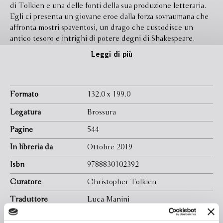
di Tolkien e una delle fonti della sua produzione letteraria.
Egli ci presenta un giovane eroe dalla forza sovraumana che
affronta mostri spaventosi, un drago che custodisce un
antico tesoro e intrighi di potere degni di Shakespeare.
Beowulf, rimasto a lungo inedito e presentato ai lettori da
Leggi di più
Christopher, il figlio dell’autore, è corredato di un ricco
apparato di note e accompagnato dal Racconto meraviglioso,
in cui le vicende dell’eroe seguono lo stile di un racconto
folclorico. In questa edizione troviamo anche i commenti
Formato
132.0 x 199.0
dello stesso Tolkien estrapolati dalle sue conferenze sul
Legatura
Brossura
tema a Oxford. Beowulf non è soltanto una “storia di draghi”
o il racconto di una caccia al tesoro: è la porta che immette
Pagine
544
in un tempo antico, un’età dove elementi mitici, favolistici,
In libreria da
Ottobre 2019
leggende eroiche e fatti storici documentabili e datati si
intersecano.
Isbn
9788830102392
Curatore
Christopher Tolkien
Traduttore
Luca Manini