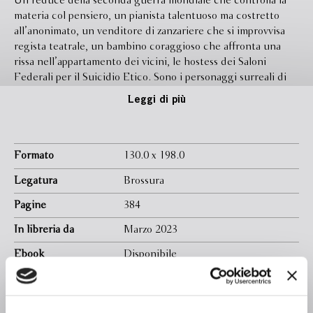
Un reduce della seconda guerra mondiale che controlla la
materia col pensiero, un pianista talentuoso ma costretto
all’anonimato, un venditore di zanzariere che si improvvisa
regista teatrale, un bambino coraggioso che affronta una
rissa nell’appartamento dei vicini, le hostess dei Saloni
Federali per il Suicidio Etico. Sono i personaggi surreali di
questa raccolta di racconti satirici e irriverenti pubblicati su
Leggi di più
diverse riviste e periodici tra il 1950 e il 1968, che esplora
con il tono scanzonato e ironico tipico di Kurt Vonnegut
contraddizioni e vizi della società contemporanea. Una
stupefacente varietà di generi, di immagini, di dialoghi, di
Formato
130.0 x 198.0
epoche, un momento di assoluta creatività e grazia
Legatura
Brossura
dell’autore, che ha ispirato scrittori e giovani artisti.
Pagine
384
In libreria da
Marzo 2023
Ebook
Disponibile
Isbn
9788830120006
Curatore
Vincenzo Mantovani