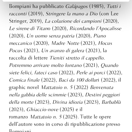
Bompiani ha pubblicato
Galápagos
(1985),
Tutti i
racconti
(2019),
Stringere la mano a Dio
(con Lee
Stringer, 2019),
La colazione dei campioni
(2020),
Le sirene di Titan
o (2020),
Ricordando l’Apocalisse
(2020),
Un uomo senza patria
(2020),
Piano
meccanico
(2020),
Madre Notte
(2021),
Hocus
Pocus
(2021),
Un avanzo di galera
(2021), la
raccolta di lettere
Tieniti stretto il cappello.
Potremmo arrivare molto lontano
(2021),
Quando
siete felici, fateci caso
(2022),
Perle ai porci
(2022),
Comica finale
(2022),
Baci da 100 doll
ari (2022), il
graphic novel
Mattatoio n. 5
(2022)
Benvenuta
nella gabbia delle scimmie
(2023),
Destini peggiori
della morte
(2023),
Divina idiozia
(2023),
Barbablù
(2023),
Ghiaccio-nove
(2025) e il
romanzo
Mattatoio n. 5
(2025). Tutte le opere
dell’autore sono in corso di ripubblicazione presso
Bompiani.