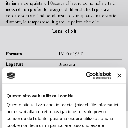
italiana a conquistare l'Oscar, nel lavoro come nella vita è
mossa da un profondo bisogno di libertà che la porta a
cercare sempre l'indipendenza. Le sue appassionate storie
d'amore, le tempestose litigate, le polemiche e le
provocazioni ne fanno l'interprete-personaggio che sullo
Leggi di più
schermo si alimenta delle insicurezze e delle contraddizioni
di un carattere forte, sempre sul punto di esplodere. La
donna e l'attrice non sanno separarsi nelle figure femminili
che incarna con tutta se stessa: nei personaggi
Formato
131.0 x 198.0
indimenticabili dei suoi film - la leader di ''L'onorevole
Legatura
Brossura
Angelina'', l'amante di ''Una voce umana'', la mamma di
''Bellissima'', la dark lady di ''Nella città l'inferno'', la
Pagine
400
comparsa di ''Risate di gioia'', la prostituta di ''Mamma Roma''
In libreria da
Febbraio 2018
- Anna ci viene incontro con le braccia aperte in una
richiesta di aiuto, di complicità, d'amore.
Isbn
9788845296789
Questo sito web utilizza i cookie
Questo sito utilizza cookie tecnici (piccoli file informatici
necessari alla corretta navigazione) e, solo previo
consenso dell’utente, possono essere utilizzati anche
cookie non tecnici, in particolare possono essere
Matilde Hochkofler