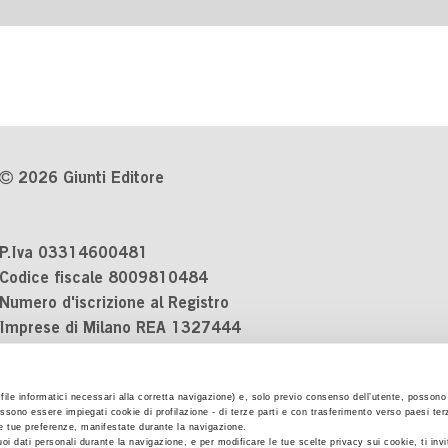
2026 Giunti Editore
P.Iva 03314600481
Codice fiscale 8009810484
Numero d'iscrizione al Registro
Imprese di Milano REA 1327444
Informativa sulla privacy
i file informatici necessari alla corretta navigazione) e, solo previo consenso dell’utente, possono 
Cookie Policy
ssono essere impiegati cookie di profilazione - di terze parti e con trasferimento verso paesi terzi
Contatti
 le tue preferenze, manifestate durante la navigazione.
uoi dati personali durante la navigazione, e per modificare le tue scelte privacy sui cookie, ti inv