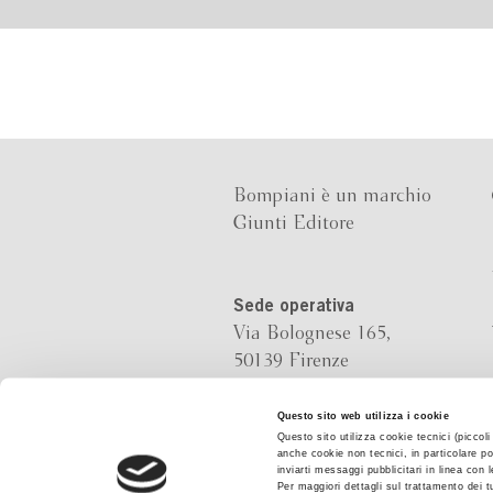
Bompiani è un marchio
Giunti Editore
Sede operativa
Via Bolognese 165,
50139 Firenze
Sede legale
Questo sito web utilizza i cookie
Questo sito utilizza cookie tecnici (piccol
Via G.B.Pirelli 30,
anche cookie non tecnici, in particolare po
20124 Milano
inviarti messaggi pubblicitari in linea con
Per maggiori dettagli sul trattamento dei t