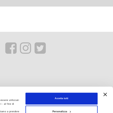
Accetta tutti
essere utilizzati
 - al fine di
Personalizza
itiamo a prendere