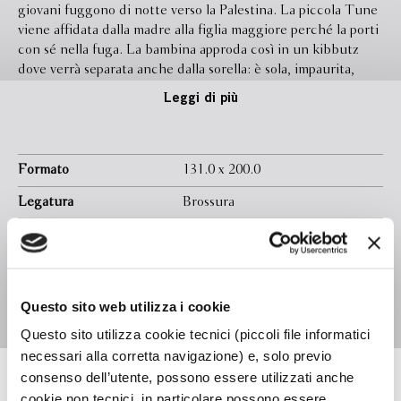
giovani fuggono di notte verso la Palestina. La piccola Tune
viene affidata dalla madre alla figlia maggiore perché la porti
con sé nella fuga. La bambina approda così in un kibbutz
dove verrà separata anche dalla sorella: è sola, impaurita,
ferita. Ha cambiato nome per non rivelare il suo stato di
Leggi di più
clandestina: adesso si chiama Masal, ha un'altra identità, ma
la sua natura solare e gioiosa non è cambiata. Nel kibbutz si
sperimentano sistemi educativi molto liberi e collettivi, e
piano piano Masal li assume, concedendosi alla propria
Formato
131.0 x 200.0
vitalità. Comincia a occuparsi di bambini, si arruola
Legatura
Brossura
nell'esercito israeliano, diventa sergente. E si innamora di un
italiano: lo sposa e approda a Milano proprio negli anni in cui
Pagine
160
la psichiatria si fa ''democratica''. Lì apre un asilo in cui
In libreria da
Febbraio 2018
applica alcuni dei metodi appresi nel kibbutz e forte della
propria esperienza diventa psicologa dell'infanzia. Sempre
Isbn
9788845296536
Questo sito web utilizza i cookie
conscia che è laggiù, correndo a piedi scalzi sotto il sole di
Israele, che ha cominciato a guarire.
Questo sito utilizza cookie tecnici (piccoli file informatici
necessari alla corretta navigazione) e, solo previo
consenso dell’utente, possono essere utilizzati anche
Masal Pas Bagdadi
cookie non tecnici, in particolare possono essere