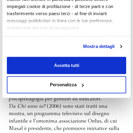
impiegati cookie di profilazione - di terze parti e con
trasferimento verso paesi terzi - al fine di inviarti
messaggi pubblicitari in linea con le tue preferenze,
manifestate durante la navigazione.
Per maggiori dettagli sul trattamento dei tuoi dati
Masal Pas Bagdadi nasce a Damasco nel 1938 e a
personali durante la navigazione, e per modificare le tue
Mostra dettagli
soli cinque anni fugge dalla Siria per le
scelte privacy sui cookie, ti invitiamo a prendere visione
persecuzioni antisemite, entrando illegalmente in
dell’
informativa cookie
.
Palestina. Dopo la lacerante separazione dalla
Chiudendo il banner tramite la “X” prosegui la
Accetta tutti
madre e dalla sorella, trascorre gli anni della
navigazione senza alcuna profilazione e con installazione
crescita in un kibbutz e, una volta adulta, si
dei soli cookie tecnici. Selezionando “Accetta tutti” presti
trasferisce in Italia. Psicoterapeuta e scrittrice, ha
il tuo consenso alla profilazione che potrai revocare in
Personalizza
pubblicato con Franco Angeli molti saggi di
ogni momento
Revoca
psicopedagogia per genitori ed educatori.
Da
Chi sono io?
(2006) sono stati tratti una
mostra, un programma televisivo sul disegno
infantile e l’omonima associazione Onlus, di cui
Masal è presidente, che promuove iniziative sulla