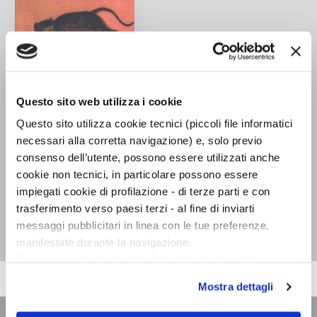
Questo sito web utilizza i cookie
Questo sito utilizza cookie tecnici (piccoli file informatici
necessari alla corretta navigazione) e, solo previo
consenso dell’utente, possono essere utilizzati anche
cookie non tecnici, in particolare possono essere
impiegati cookie di profilazione - di terze parti e con
Gatto, amico, mago
trasferimento verso paesi terzi - al fine di inviarti
Sergius Golowin
messaggi pubblicitari in linea con le tue preferenze,
manifestate durante la navigazione.
Per maggiori dettagli sul trattamento dei tuoi dati
personali durante la navigazione, e per modificare le tue
Mostra dettagli
scelte privacy sui cookie, ti invitiamo a prendere visione
dell’
informativa cookie
.