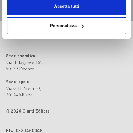
Chiudendo il banner tramite la “X” prosegui la
Accetta tutti
navigazione senza alcuna profilazione e con installazione
dei soli cookie tecnici. Selezionando “Accetta tutti” presti
il tuo consenso alla profilazione che potrai revocare in
Personalizza
Bompiani è un marchio
ogni momento
Revoca
Giunti Editore
Sede operativa
Via Bolognese 165,
50139 Firenze
Sede legale
Via G.B.Pirelli 30,
20124 Milano
2026 Giunti Editore
P.Iva 03314600481