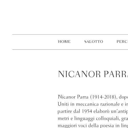
HOME
SALOTTO
PERC
NICANOR PARR
Nicanor Parra (1914-2018), dopo l
Uniti in meccanica razionale e in
partire dal 1954 elaborò un’anti
metri e linguaggi colloquiali, g
maggiori voci della poesia in li