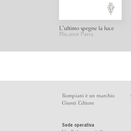
L'ultimo spegne la luce
Nicanor Parra
Bompiani è un marchio
Giunti Editore
Sede operativa