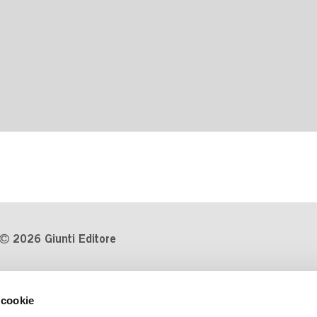
2026 Giunti Editore
P.Iva 03314600481
 cookie
Codice fiscale 8009810484