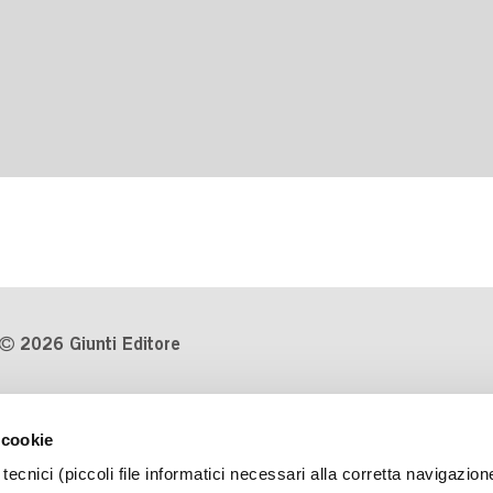
2026 Giunti Editore
P.Iva 03314600481
 cookie
Codice fiscale 8009810484
tecnici (piccoli file informatici necessari alla corretta navigazion
Numero d'iscrizione al Registro