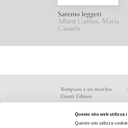
Saremo leggeri
Albert Camus, Maria
Casarès
Bompiani è un marchio
Giunti Editore
Questo sito web utilizza i
Sede operativa
Questo sito utilizza cookie 
Via Bolognese 165,