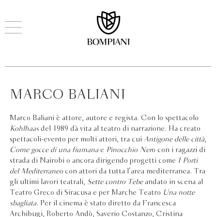
MARCO BALIANI
Marco Baliani è attore, autore e regista. Con lo spettacolo
Kohlhaas
del 1989 dà vita al teatro di narrazione. Ha creato
spettacoli-evento per molti attori, tra cui
Antigone delle città
,
Come gocce di una fiumana
e
Pinocchio Ner
o con i ragazzi di
strada di Nairobi o ancora dirigendo progetti come
I Porti
del Mediterraneo
con attori da tutta l’area mediterranea. Tra
gli ultimi lavori teatrali,
Sette contro Tebe
andato in scena al
Teatro Greco di Siracusa e per Marche Teatro
Una notte
sbagliata
. Per il cinema è stato diretto da Francesca
Archibugi, Roberto Andò, Saverio Costanzo, Cristina