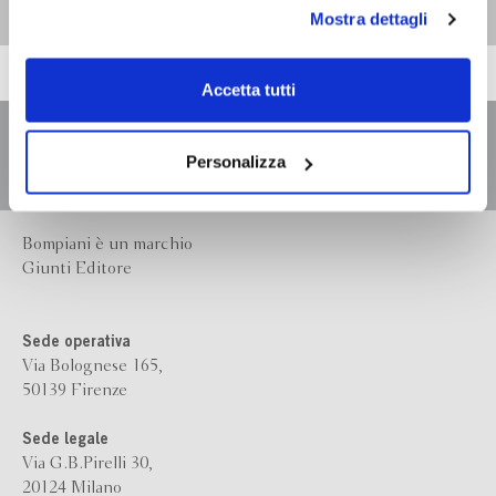
personali durante la navigazione, e per modificare le tue
Mostra dettagli
scelte privacy sui cookie, ti invitiamo a prendere visione
dell’
informativa cookie
.
Chiudendo il banner tramite la “X” prosegui la
Accetta tutti
navigazione senza alcuna profilazione e con installazione
dei soli cookie tecnici. Selezionando “Accetta tutti” presti
il tuo consenso alla profilazione che potrai revocare in
Personalizza
ogni momento
Revoca
Bompiani è un marchio
Giunti Editore
Sede operativa
Via Bolognese 165,
50139 Firenze
Sede legale
Via G.B.Pirelli 30,
20124 Milano