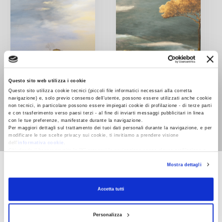
Questo sito web utilizza i cookie
Questo sito utilizza cookie tecnici (piccoli file informatici necessari alla corretta
navigazione) e, solo previo consenso dell’utente, possono essere utilizzati anche cookie
non tecnici, in particolare possono essere impiegati cookie di profilazione - di terze parti
Le Furie
Le stelle fredde
e con trasferimento verso paesi terzi - al fine di inviarti messaggi pubblicitari in linea
con le tue preferenze, manifestate durante la navigazione.
Guido Piovene
Guido Piovene
Per maggiori dettagli sul trattamento dei tuoi dati personali durante la navigazione, e per
modificare le tue scelte privacy sui cookie, ti invitiamo a prendere visione
dell’
informativa cookie
.
Chiudendo il banner tramite la “X” prosegui la navigazione senza alcuna profilazione e
con installazione dei soli cookie tecnici. Selezionando “Accetta tutti” presti il tuo
Mostra dettagli
consenso alla profilazione che potrai revocare in ogni momento
Revoca
TASCABILI VARIA
Accetta tutti
Personalizza