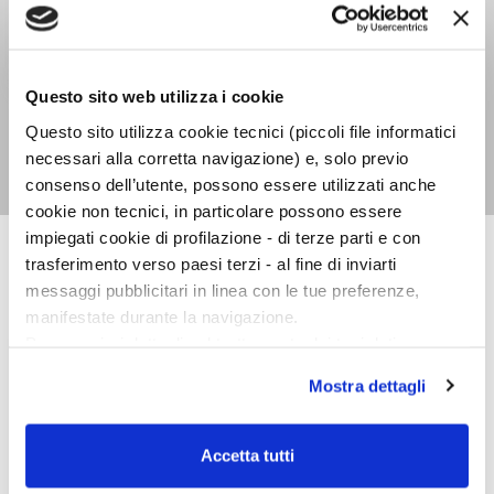
Questo sito web utilizza i cookie
Milano. Storia comica
di una città tragica
Questo sito utilizza cookie tecnici (piccoli file informatici
Giulio D'Antona
necessari alla corretta navigazione) e, solo previo
consenso dell’utente, possono essere utilizzati anche
cookie non tecnici, in particolare possono essere
impiegati cookie di profilazione - di terze parti e con
trasferimento verso paesi terzi - al fine di inviarti
ILLUSTRATI
messaggi pubblicitari in linea con le tue preferenze,
manifestate durante la navigazione.
Per maggiori dettagli sul trattamento dei tuoi dati
personali durante la navigazione, e per modificare le tue
Mostra dettagli
scelte privacy sui cookie, ti invitiamo a prendere visione
dell’
informativa cookie
.
Chiudendo il banner tramite la “X” prosegui la
Accetta tutti
navigazione senza alcuna profilazione e con installazione