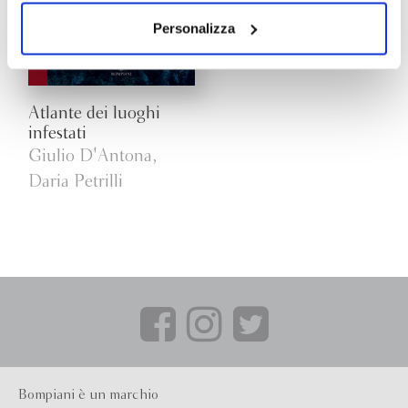
dei soli cookie tecnici. Selezionando “Accetta tutti” presti
il tuo consenso alla profilazione che potrai revocare in
Personalizza
ogni momento
Revoca
Atlante dei luoghi
infestati
Giulio D'Antona,
Daria Petrilli
Bompiani è un marchio