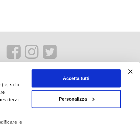
Accetta tutti
e) e, solo
are
Personalizza
esi terzi -
dificare le