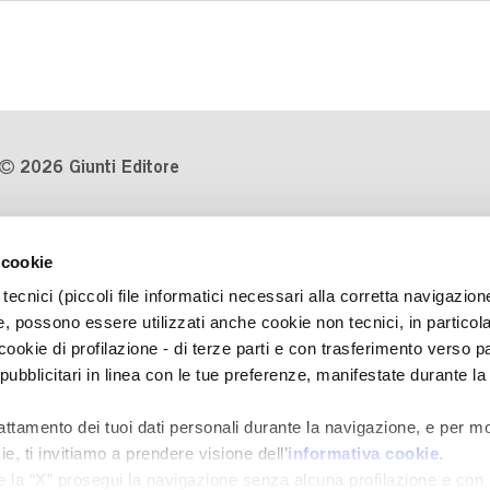
2026 Giunti Editore
P.Iva 03314600481
 cookie
Codice fiscale 8009810484
tecnici (piccoli file informatici necessari alla corretta navigazion
Numero d'iscrizione al Registro
, possono essere utilizzati anche cookie non tecnici, in particol
Imprese di Milano REA 1327444
okie di profilazione - di terze parti e con trasferimento verso pa
 pubblicitari in linea con le tue preferenze, manifestate durante la
Informativa sulla privacy
Cookie Policy
rattamento dei tuoi dati personali durante la navigazione, e per mo
Contatti
e, ti invitiamo a prendere visione dell’
informativa cookie
.
Regolamenti e concorsi
e la “X” prosegui la navigazione senza alcuna profilazione e con