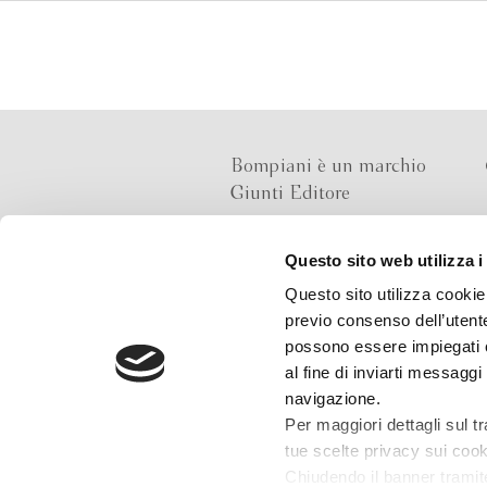
Bompiani è un marchio
Giunti Editore
Questo sito web utilizza i
Sede operativa
Questo sito utilizza cookie 
Via Bolognese 165,
previo consenso dell’utente
50139 Firenze
possono essere impiegati co
al fine di inviarti messaggi
Sede legale
navigazione.
Via G.B.Pirelli 30,
Per maggiori dettagli sul t
20124 Milano
tue scelte privacy sui cooki
Chiudendo il banner tramit