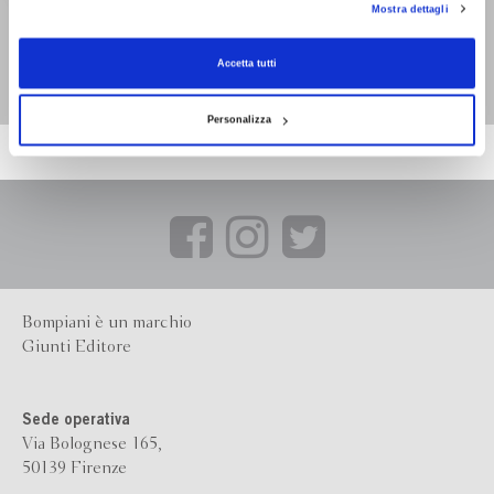
Danza Macabra
Mostra dettagli
consenso alla profilazione che potrai revocare in ogni momento
Revoca
Giovanni Arduino,
Loredana Lipperini
Accetta tutti
Personalizza
Bompiani è un marchio
Giunti Editore
Sede operativa
Via Bolognese 165,
50139 Firenze