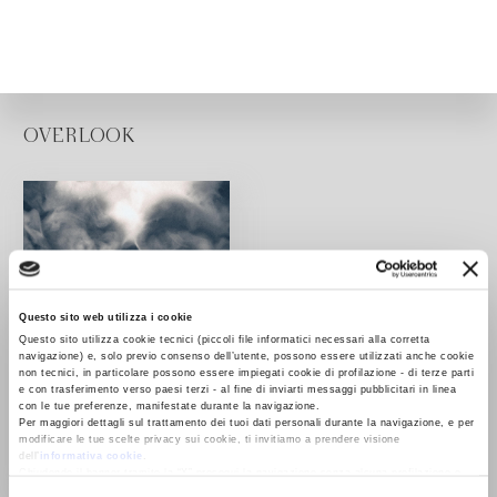
OVERLOOK
Questo sito web utilizza i cookie
Questo sito utilizza cookie tecnici (piccoli file informatici necessari alla corretta
navigazione) e, solo previo consenso dell’utente, possono essere utilizzati anche cookie
non tecnici, in particolare possono essere impiegati cookie di profilazione - di terze parti
e con trasferimento verso paesi terzi - al fine di inviarti messaggi pubblicitari in linea
con le tue preferenze, manifestate durante la navigazione.
Per maggiori dettagli sul trattamento dei tuoi dati personali durante la navigazione, e per
modificare le tue scelte privacy sui cookie, ti invitiamo a prendere visione
dell’
informativa cookie
.
Chiudendo il banner tramite la “X” prosegui la navigazione senza alcuna profilazione e
con installazione dei soli cookie tecnici. Selezionando “Accetta tutti” presti il tuo