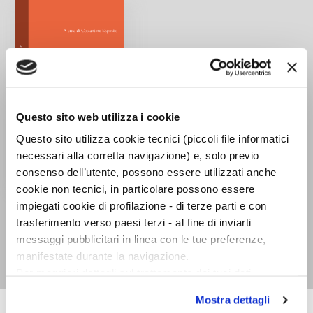
Questo sito web utilizza i cookie
Questo sito utilizza cookie tecnici (piccoli file informatici
necessari alla corretta navigazione) e, solo previo
consenso dell’utente, possono essere utilizzati anche
cookie non tecnici, in particolare possono essere
Disputazioni
impiegati cookie di profilazione - di terze parti e con
metafisiche. Testo
trasferimento verso paesi terzi - al fine di inviarti
latino a fronte
messaggi pubblicitari in linea con le tue preferenze,
Francisco Suárez
manifestate durante la navigazione.
Per maggiori dettagli sul trattamento dei tuoi dati
personali durante la navigazione, e per modificare le tue
Mostra dettagli
scelte privacy sui cookie, ti invitiamo a prendere visione