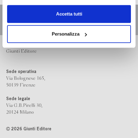
dell’
informativa cookie
.
Chiudendo il banner tramite la “X” prosegui la
Accetta tutti
navigazione senza alcuna profilazione e con installazione
dei soli cookie tecnici. Selezionando “Accetta tutti” presti
il tuo consenso alla profilazione che potrai revocare in
Personalizza
ogni momento
Revoca
Bompiani è un marchio
Giunti Editore
Sede operativa
Via Bolognese 165,
50139 Firenze
Sede legale
Via G.B.Pirelli 30,
20124 Milano
2026 Giunti Editore