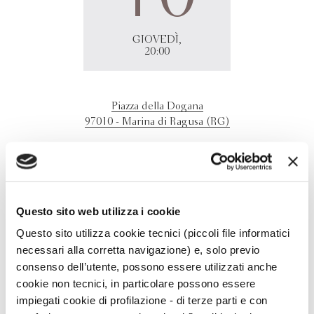
GIOVEDÌ,
20:00
Piazza della Dogana
97010 - Marina di Ragusa (RG)
Piero Trellini
presenta
Danteide
presso Piazza Dogana,
Marina di Ragusa, ospite del Festival "A tutto volume -
Libri in festa". Interviene Lilla Anagni. Per
prenotazioni https://www.atuttovolume.com/events/piero-
Questo sito web utilizza i cookie
trellini-danteide-bompiani/
Questo sito utilizza cookie tecnici (piccoli file informatici
necessari alla corretta navigazione) e, solo previo
consenso dell’utente, possono essere utilizzati anche
cookie non tecnici, in particolare possono essere
impiegati cookie di profilazione - di terze parti e con