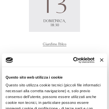
13
DOMENICA,
18:30
Giardino Ibleo
Massimo Polidoro
presenta
Atlante dei luoghi misteriosi
dell'antichità
presso il Giardino Ibleo, ingresso Piazza
Odierna. Per prenotare un
posto https://www.atuttovolume.com/events/massimo-
Questo sito web utilizza i cookie
polidoro-atlante-dei-luoghi-misteriosi-dell-antichita/.
Questo sito utilizza cookie tecnici (piccoli file informatici
necessari alla corretta navigazione) e, solo previo
consenso dell’utente, possono essere utilizzati anche
cookie non tecnici, in particolare possono essere
impiegati cookie di profilazione - di terze parti e con