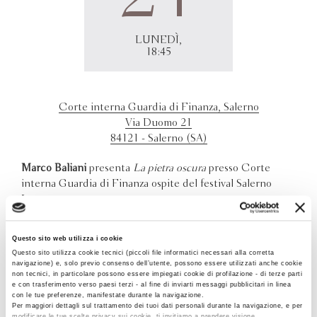
LUNEDÌ,
18:45
Corte interna Guardia di Finanza, Salerno
Via Duomo 21
84121 - Salerno (SA)
Marco Baliani
presenta
La pietra oscura
presso Corte
interna Guardia di Finanza ospite del festival Salerno
Letteratura.
Questo sito web utilizza i cookie
Questo sito utilizza cookie tecnici (piccoli file informatici necessari alla corretta
navigazione) e, solo previo consenso dell’utente, possono essere utilizzati anche cookie
non tecnici, in particolare possono essere impiegati cookie di profilazione - di terze parti
e con trasferimento verso paesi terzi - al fine di inviarti messaggi pubblicitari in linea
con le tue preferenze, manifestate durante la navigazione.
Per maggiori dettagli sul trattamento dei tuoi dati personali durante la navigazione, e per
modificare le tue scelte privacy sui cookie, ti invitiamo a prendere visione