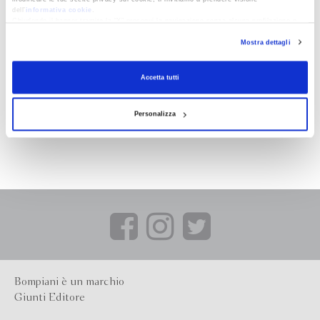
dell’
informativa cookie
.
Chiudendo il banner tramite la “X” prosegui la navigazione senza alcuna profilazione e
con installazione dei soli cookie tecnici. Selezionando “Accetta tutti” presti il tuo
Mostra dettagli
consenso alla profilazione che potrai revocare in ogni momento
Revoca
Accetta tutti
Personalizza
Bompiani è un marchio
Giunti Editore