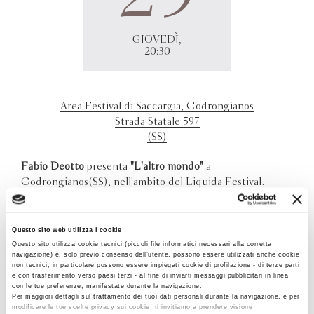
GIOVEDÌ,
20:30
Area Festival di Saccargia, Codrongianos
Strada Statale 597
(SS)
Fabio Deotto
presenta
"L'altro mondo"
a
Codrongianos(SS), nell'ambito del Liquida Festival.
Questo sito web utilizza i cookie
Questo sito utilizza cookie tecnici (piccoli file informatici necessari alla corretta
navigazione) e, solo previo consenso dell’utente, possono essere utilizzati anche cookie
non tecnici, in particolare possono essere impiegati cookie di profilazione - di terze parti
e con trasferimento verso paesi terzi - al fine di inviarti messaggi pubblicitari in linea
con le tue preferenze, manifestate durante la navigazione.
Per maggiori dettagli sul trattamento dei tuoi dati personali durante la navigazione, e per
modificare le tue scelte privacy sui cookie, ti invitiamo a prendere visione