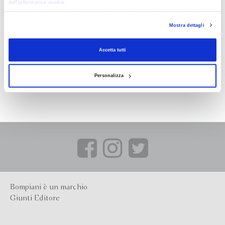
dell’
informativa cookie
.
Chiudendo il banner tramite la “X” prosegui la navigazione senza alcuna profilazione e
con installazione dei soli cookie tecnici. Selezionando “Accetta tutti” presti il tuo
Mostra dettagli
consenso alla profilazione che potrai revocare in ogni momento
Revoca
Accetta tutti
Personalizza
Bompiani è un marchio
Giunti Editore