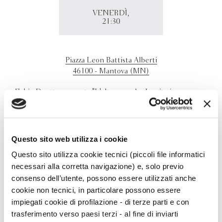
VENERDÌ,
21:30
Piazza Leon Battista Alberti
46100 - Mantova (MN)
Fabio Deotto presenta "L'altro mondo. La vita in un
pianeta che cambia" nella Piazza Leon Battista Alberti di
Mantova in occasione del Festivaletteratura.
In dialogo con Annalisa Metta e Simone d'Antonio.
Questo sito web utilizza i cookie
Questo sito utilizza cookie tecnici (piccoli file informatici
necessari alla corretta navigazione) e, solo previo
consenso dell’utente, possono essere utilizzati anche
cookie non tecnici, in particolare possono essere
impiegati cookie di profilazione - di terze parti e con
trasferimento verso paesi terzi - al fine di inviarti