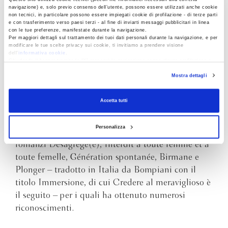
navigazione) e, solo previo consenso dell’utente, possono essere utilizzati anche cookie
non tecnici, in particolare possono essere impiegati cookie di profilazione - di terze parti
e con trasferimento verso paesi terzi - al fine di inviarti messaggi pubblicitari in linea
con le tue preferenze, manifestate durante la navigazione.
Per maggiori dettagli sul trattamento dei tuoi dati personali durante la navigazione, e per
CHRISTOPHE
modificare le tue scelte privacy sui cookie, ti invitiamo a prendere visione
dell’
informativa cookie
.
ONO-DIT-BIOT
Chiudendo il banner tramite la “X” prosegui la navigazione senza alcuna profilazione e
con installazione dei soli cookie tecnici. Selezionando “Accetta tutti” presti il tuo
Mostra dettagli
consenso alla profilazione che potrai revocare in ogni momento
Revoca
Christophe Ono-dit-Biot, nato nel 1975,
Accetta tutti
insegnante di lettere, poi giornalista e scrittore, è
vicedirettore del settimanale “Le Point”, dove si
Personalizza
occupa delle pagine culturali. Ha pubblicato i
romanzi Désagrégé(e), Interdit à toute femme et à
toute femelle, Génération spontanée, Birmane e
Plonger – tradotto in Italia da Bompiani con il
titolo Immersione, di cui Credere al meraviglioso è
il seguito – per i quali ha ottenuto numerosi
riconoscimenti.