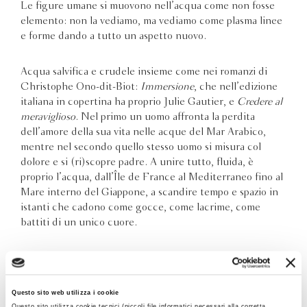
Le figure umane si muovono nell’acqua come non fosse
elemento: non la vediamo, ma vediamo come plasma linee
e forme dando a tutto un aspetto nuovo.
Acqua salvifica e crudele insieme come nei romanzi di
Christophe Ono-dit-Biot:
Immersione
, che nell’edizione
italiana in copertina ha proprio Julie Gautier, e
Credere al
meraviglioso
. Nel primo un uomo affronta la perdita
dell’amore della sua vita nelle acque del Mar Arabico,
mentre nel secondo quello stesso uomo si misura col
dolore e si (ri)scopre padre. A unire tutto, fluida, è
proprio l’acqua, dall’Île de France al Mediterraneo fino al
Mare interno del Giappone, a scandire tempo e spazio in
istanti che cadono come gocce, come lacrime, come
battiti di un unico cuore.
Questo sito web utilizza i cookie
Questo sito utilizza cookie tecnici (piccoli file informatici necessari alla corretta