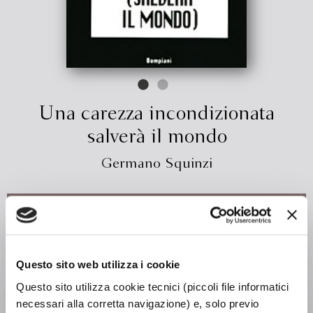
Una carezza incondizionata
salverà il mondo
Germano Squinzi
€ 10.45
ACQUISTA
Questo sito web utilizza i cookie
Congegnato come "un manuale del successo", il libro è una
Questo sito utilizza cookie tecnici (piccoli file informatici
divagazione di tipo saggistico sui rapporti umani, basata sulla
psicologia transazionale. Dopo aver distinto i tre tipi
necessari alla corretta navigazione) e, solo previo