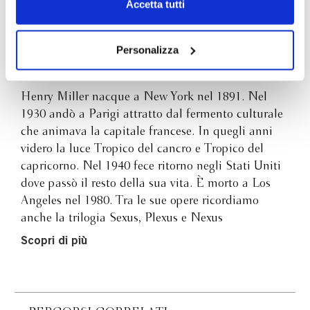
Accetta tutti
navigazione senza alcuna profilazione e con installazione
dei soli cookie tecnici. Selezionando “Accetta tutti” presti
il tuo consenso alla profilazione che potrai revocare in
Personalizza
Henry Miller
ogni momento
Revoca
Henry Miller nacque a New York nel 1891. Nel
1930 andò a Parigi attratto dal fermento culturale
che animava la capitale francese. In quegli anni
videro la luce Tropico del cancro e Tropico del
capricorno. Nel 1940 fece ritorno negli Stati Uniti
dove passò il resto della sua vita. È morto a Los
Angeles nel 1980. Tra le sue opere ricordiamo
anche la trilogia Sexus, Plexus e Nexus
Scopri di più