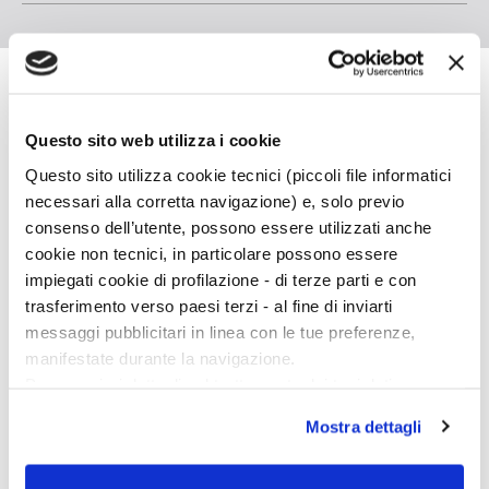
Anaïs Nin
Questo sito web utilizza i cookie
Questo sito utilizza cookie tecnici (piccoli file informatici
Anaïs Nin nacque a Neuilly il 21 febbraio 1903. I
necessari alla corretta navigazione) e, solo previo
suoi esordi letterari sono legati all’ambiente
consenso dell’utente, possono essere utilizzati anche
artistico parigino, dove la scrittrice visse fino allo
cookie non tecnici, in particolare possono essere
scoppio della seconda guerra mondiale, quando
impiegati cookie di profilazione - di terze parti e con
preferì rifugiarsi a New York, città in cui rimase
trasferimento verso paesi terzi - al fine di inviarti
fino alla morte, nel 1977. Di Anaïs Nin Bompiani
messaggi pubblicitari in linea con le tue preferenze,
ha pubblicato tra gli altri
Il delta di Venere
,
Storia
manifestate durante la navigazione.
di una passione
(l’epistolario con Henry Miller),
Per maggiori dettagli sul trattamento dei tuoi dati
H
enry & June
,
Uccellini
,
Fuoco
,
Incesto,
l’edizione
personali durante la navigazione, e per modificare le tue
in sei volumi del suo
Diario
e
Auletris.
Mostra dettagli
scelte privacy sui cookie, ti invitiamo a prendere visione
Scopri di più
dell’
informativa cookie
.
Chiudendo il banner tramite la “X” prosegui la