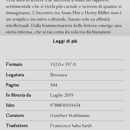
Vent'anni di lettere che mettono a nudo un rapporto
sentimentale che si rivela più carnale e terreno di quanto si
immaginasse. L'incontro tra Anais Nin e Henry Miller non è
un semplice incontro culturale, basato solo su affinità
intellettuali. Dalla frammentarietà delle lettere emerge una
storia intensa, che si racconta da sola tra dichiarazioni
d'amore, ricatti, gelosie e tenerezze. L'epistolario è anche il
Leggi di più
resoconto di una grande amicizia che rimase intatta lungo
tutta la vita dei due scrittori.
Formato
132.0 x 197.0
Legatura
Brossura
Pagine
544
In libreria da
Luglio 2019
Isbn
9788830101654
Curatore
Gunther Stuhlmann
Traduttore
Francesco Saba Sardi