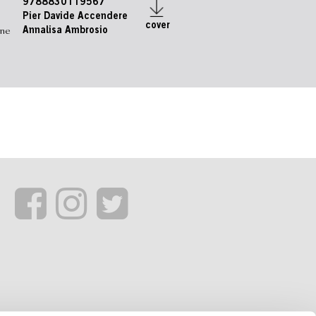
9788830119567
Pier Davide Accendere
cover
one
Annalisa Ambrosio