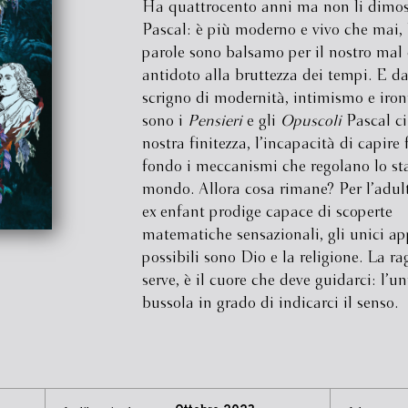
Ha quattrocento anni ma non li dimos
Pascal: è più moderno e vivo che mai, 
parole sono balsamo per il nostro mal d
antidoto alla bruttezza dei tempi. E d
scrigno di modernità, intimismo e iron
sono i
Pensieri
e gli
Opuscoli
Pascal ci
nostra finitezza, l’incapacità di capire 
fondo i meccanismi che regolano lo sta
mondo. Allora cosa rimane? Per l’adul
ex enfant prodige capace di scoperte
matematiche sensazionali, gli unici ap
possibili sono Dio e la religione. La r
serve, è il cuore che deve guidarci: l’un
bussola in grado di indicarci il senso.