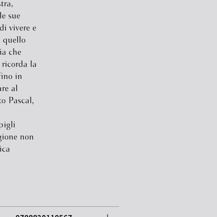
tra,
le sue
i vivere e
a quello
ia che
 ricorda la
fino in
re al
to Pascal,
pigli
agione non
ica