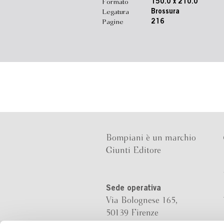
Formato
150.0 x 210.0
Legatura
Brossura
Pagine
216
Bompiani è un marchio
Giunti Editore
Sede operativa
Via Bolognese 165,
50139 Firenze