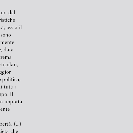
ori del
istiche
à, ossia il
i sono
camente
e, data
strema
ticolari,
ggior
politica,
 tutti i
po. Il
non importa
mente
ertà. (...)
cietà che