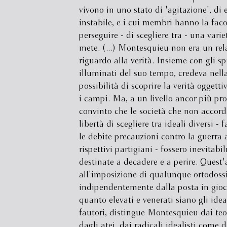
vivono in uno stato di 'agitazione', di 
instabile, e i cui membri hanno la faco
perseguire - di scegliere tra - una varie
mete. (...) Montesquieu non era un rela
riguardo alla verità. Insieme con gli spi
illuminati del suo tempo, credeva nell
possibilità di scoprire la verità oggettiv
i campi. Ma, a un livello ancor più pr
convinto che le società che non accord
libertà di scegliere tra ideali diversi - f
le debite precauzioni contro la guerra a
rispettivi partigiani - fossero inevitab
destinate a decadere e a perire. Quest'
all'imposizione di qualunque ortodossi
indipendentemente dalla posta in gioc
quanto elevati e venerati siano gli idea
fautori, distingue Montesquieu dai te
dagli atei, dai radicali idealisti come d