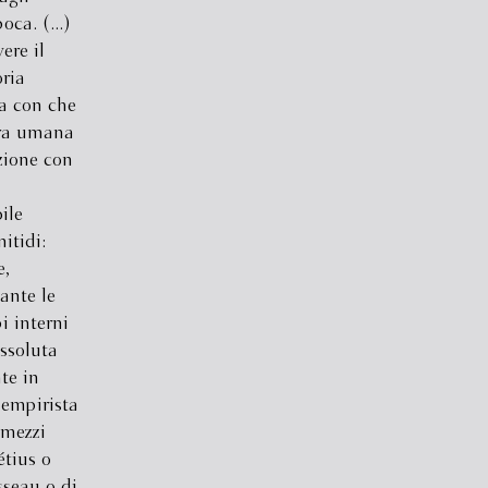
oca. (...)
ere il
oria
da con che
tura umana
azione con
ile
itidi:
e,
ante le
i interni
assoluta
te in
empirista
 mezzi
étius o
sseau o di