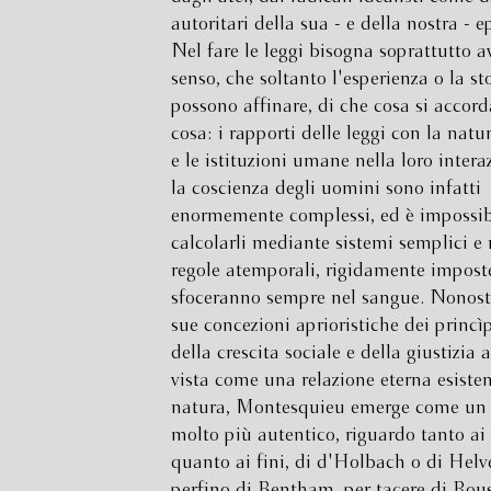
autoritari della sua - e della nostra - ep
Nel fare le leggi bisogna soprattutto av
senso, che soltanto l'esperienza o la st
possono affinare, di che cosa si accor
cosa: i rapporti delle leggi con la na
e le istituzioni umane nella loro inter
la coscienza degli uomini sono infatti
enormemente complessi, ed è impossib
calcolarli mediante sistemi semplici e n
regole atemporali, rigidamente impost
sfoceranno sempre nel sangue. Nonost
sue concezioni aprioristiche dei princìp
della crescita sociale e della giustizia 
vista come una relazione eterna esisten
natura, Montesquieu emerge come un 
molto più autentico, riguardo tanto ai
quanto ai fini, di d'Holbach o di Helv
perfino di Bentham, per tacere di Rou