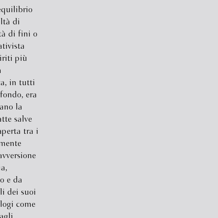
equilibrio
ltà di
tà di fini o
tivista
riti più
a
a, in tutti
ofondo, era
ano la
atte salve
perta tra i
ilmente
avversione
a,
o e da
li dei suoi
ologi come
agli