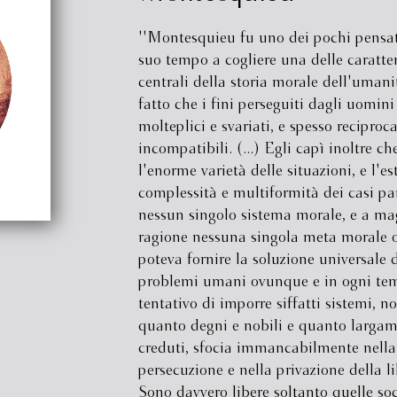
''Montesquieu fu uno dei pochi pensat
suo tempo a cogliere una delle caratter
centrali della storia morale dell'umanit
fatto che i fini perseguiti dagli uomin
molteplici e svariati, e spesso recipro
incompatibili. (...) Egli capì inoltre ch
l'enorme varietà delle situazioni, e l'e
complessità e multiformità dei casi par
nessun singolo sistema morale, e a ma
ragione nessuna singola meta morale o 
poteva fornire la soluzione universale di
problemi umani ovunque e in ogni tem
tentativo di imporre siffatti sistemi, 
quanto degni e nobili e quanto larga
creduti, sfocia immancabilmente nella
persecuzione e nella privazione della lib
Sono davvero libere soltanto quelle so