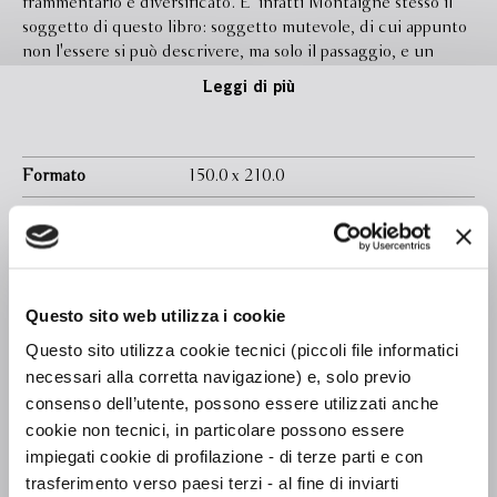
frammentario e diversificato. E' infatti Montaigne stesso il
soggetto di questo libro: soggetto mutevole, di cui appunto
non l'essere si può descrivere, ma solo il passaggio, e un
passaggio ''di giorno in giorno, di minuto in minuto'',
Leggi di più
adattando la descrizione al momento.
Con alcuni secoli di anticipo sulle ricerche della psicologia,
Montaigne sperimenta come la personalità sia un aggregato
provvisorio, incomprensibile e affascinante, di soggetti
Formato
150.0 x 210.0
istantanei, un mosaico di io che variano secondo le
Legatura
Brossura con bandelle
contingenze. Non per nulla i ''Saggi'' sono un'opera in
divenire, in continua trasformazione.
Pagine
1280
I due libri consegnati al tipografo per la prima volta nel 1580
In libreria da
Novembre 2014
(e ristampati con alcune aggiunte nel 1582), nella successiva
Questo sito web utilizza i cookie
edizione del 1588 si trovano accresciuti d'un terzo libro, non
Ebook
Disponibile
solo, ma intarsiati di più di seicento addizioni: via via che l'io
Questo sito utilizza cookie tecnici (piccoli file informatici
muta - senza peraltro rinnegare la sua forma precedente -
Isbn
9788845277191
necessari alla corretta navigazione) e, solo previo
l'opera, sosia dell'io, dovrà mimarne le metamorfosi. Per la
consenso dell’utente, possono essere utilizzati anche
Curatore
Fausta Garavini
prima volta in edizione tascabile la nuova traduzione di
cookie non tecnici, in particolare possono essere
Fausta Garavini, condotta sul testo stabilito da André
Curatore
André Tournon
impiegati cookie di profilazione - di terze parti e con
Tournon e con un ricco apparato di commento, che fanno di
trasferimento verso paesi terzi - al fine di inviarti
questo volume un contributo fondamentale per apprezzare la