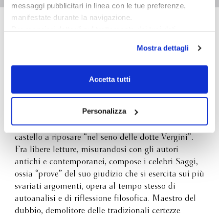
messaggi pubblicitari in linea con le tue preferenze,
modernità della scrittura dei ''Saggi''.
manifestate durante la navigazione.
Per maggiori dettagli sul trattamento dei tuoi dati
Michel de Montaigne
personali durante la navigazione, e per modificare le tue
Mostra dettagli
scelte privacy sui cookie, ti invitiamo a prendere visione
dell’
informativa cookie
.
Michel Eyquem de Montaigne (1533-1592), nato
Chiudendo il banner tramite la “X” prosegui la
nel Périgord, formatosi dapprima al Collège de
Accetta tutti
navigazione senza alcuna profilazione e con installazione
Guyenne a Bordeaux, seguì poi studi giuridici,
dei soli cookie tecnici. Selezionando “Accetta tutti” presti
forse a Périgueux e a Toulouse. Consigliere al
il tuo consenso alla profilazione che potrai revocare in
Personalizza
Parlement (ossia al tribunale) di Bordeaux, nel
ogni momento
Revoca
1570 si dimise dalla carica per ritirarsi nel suo
castello a riposare “nel seno delle dotte Vergini”.
Fra libere letture, misurandosi con gli autori
antichi e contemporanei, compose i celebri Saggi,
ossia “prove” del suo giudizio che si esercita sui più
svariati argomenti, opera al tempo stesso di
autoanalisi e di riflessione filosofica. Maestro del
dubbio, demolitore delle tradizionali certezze