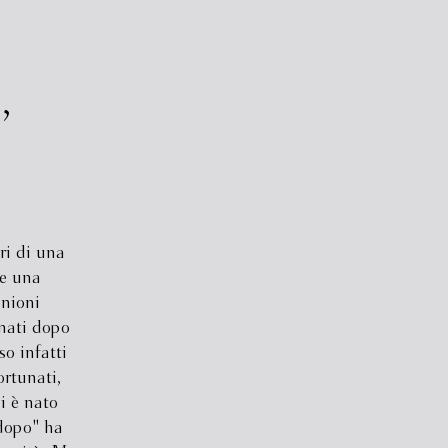
,
ri di una
ne una
inioni
 nati dopo
o infatti
ortunati,
i è nato
"dopo" ha