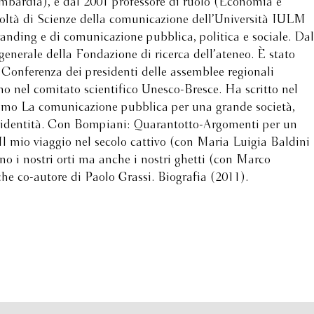
mbardia), è dal 2001 professore di ruolo (Economia e
acoltà di Scienze della comunicazione dell’Università IULM
anding e di comunicazione pubblica, politica e sociale. Dal
 generale della Fondazione di ricerca dell’ateneo. È stato
 Conferenza dei presidenti delle assemblee regionali
ano nel comitato scientifico Unesco-Bresce. Ha scritto nel
timo La comunicazione pubblica per una grande società,
 identità. Con Bompiani: Quarantotto-Argomenti per un
Il mio viaggio nel secolo cattivo (con Maria Luigia Baldini
ono i nostri orti ma anche i nostri ghetti (con Marco
he co-autore di Paolo Grassi. Biografia (2011).