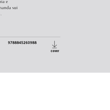
hia e
omanda sui
.
9788845260988
cover