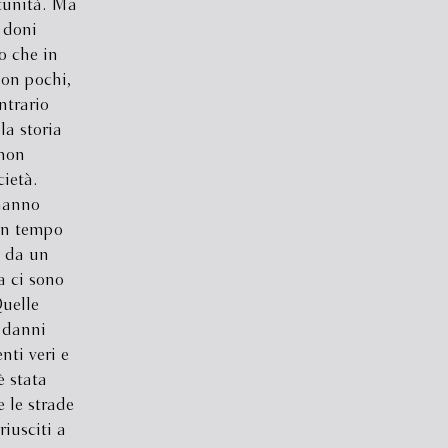
rtunità. Ma
i doni
vo che in
non pochi,
ntrario
la storia
 non
cietà.
 hanno
 un tempo
e da un
a ci sono
uelle
n danni
nti veri e
è stata
e le strade
riusciti a