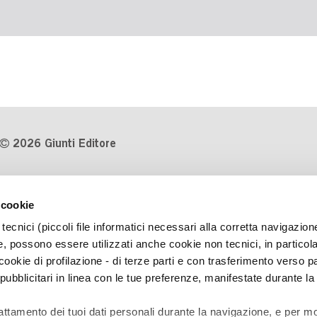
2026 Giunti Editore
P.Iva 03314600481
 cookie
Codice fiscale 8009810484
tecnici (piccoli file informatici necessari alla corretta navigazion
Numero d'iscrizione al Registro
, possono essere utilizzati anche cookie non tecnici, in particol
Imprese di Milano REA 1327444
okie di profilazione - di terze parti e con trasferimento verso pa
 pubblicitari in linea con le tue preferenze, manifestate durante la
Informativa sulla privacy
Cookie Policy
rattamento dei tuoi dati personali durante la navigazione, e per mo