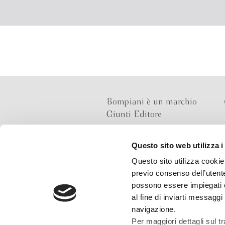
Bompiani è un marchio
Giunti Editore
Questo sito web utilizza i
Sede operativa
Questo sito utilizza cookie 
Via Bolognese 165,
previo consenso dell’utente
50139 Firenze
possono essere impiegati co
al fine di inviarti messaggi
Sede legale
navigazione.
Via G.B.Pirelli 30,
Per maggiori dettagli sul t