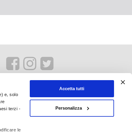
Accetta tutti
e) e, solo
are
Personalizza
esi terzi -
dificare le