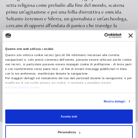
setta religiosa come preludio alla fine del mondo, scatena
prima un'agitazione e poi una follia distruttiva e omicida.
Soltanto èeremon e Siferra, un giornalista e un'archeologa,
cercano di opporsi all'ondata di panico che travolge la
popolazione e di riportare l'ordine sul pianeta di Kalgash. Un
Leggi di più
romanzo di fantascienza che gioca con abilità su una delle
paure più recondite dell'uomo: cosa si nasconde nel buio
Questo sito web utilizza i cookie
della notte?
Questo sito utilizza cookie tecnici (piccoli file informatici necessari alla corretta
Formato
125.0 x 192.0
navigazione) e, solo previo consenso dell’utente, possono essere utilizzati anche cookie
non tecnici, in particolare possono essere impiegati cookie di profilazione - di terze parti
e con trasferimento verso paesi terzi - al fine di inviarti messaggi pubblicitari in linea
Legatura
con le tue preferenze, manifestate durante la navigazione.
Per maggiori dettagli sul trattamento dei tuoi dati personali durante la navigazione, e per
Pagine
modificare le tue scelte privacy sui cookie, ti invitiamo a prendere visione
dell’
informativa cookie
.
Chiudendo il banner tramite la “X” prosegui la navigazione senza alcuna profilazione e
In libreria da
Aprile 2001
con installazione dei soli cookie tecnici. Selezionando “Accetta tutti” presti il tuo
Mostra dettagli
consenso alla profilazione che potrai revocare in ogni momento
Revoca
Isbn
9788845247873
Accetta tutti
Personalizza