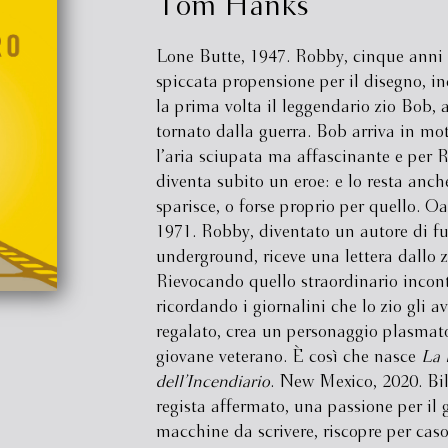
Tom Hanks
Lone Butte, 1947. Robby, cinque anni
spiccata propensione per il disegno, in
la prima volta il leggendario zio Bob,
tornato dalla guerra. Bob arriva in mo
l’aria sciupata ma affascinante e per 
diventa subito un eroe: e lo resta anc
sparisce, o forse proprio per quello. O
1971. Robby, diventato un autore di f
underground, riceve una lettera dallo 
Rievocando quello straordinario incont
ricordando i giornalini che lo zio gli a
regalato, crea un personaggio plasmat
giovane veterano. È così che nasce
La 
dell’Incendiario
. New Mexico, 2020. Bil
regista affermato, una passione per il g
macchine da scrivere, riscopre per caso