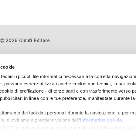
2026 Giunti Editore
P.Iva 03314600481
 cookie
Codice fiscale 8009810484
tecnici (piccoli file informatici necessari alla corretta navigazion
Numero d'iscrizione al Registro
, possono essere utilizzati anche cookie non tecnici, in particol
Imprese di Milano REA 1327444
okie di profilazione - di terze parti e con trasferimento verso pa
 pubblicitari in linea con le tue preferenze, manifestate durante la
Informativa sulla privacy
Cookie Policy
rattamento dei tuoi dati personali durante la navigazione, e per mo
Contatti
e, ti invitiamo a prendere visione dell’
informativa cookie
.
Regolamenti e concorsi
e la “X” prosegui la navigazione senza alcuna profilazione e con
e tecnici. Selezionando “Accetta tutti” presti il tuo consenso alla 