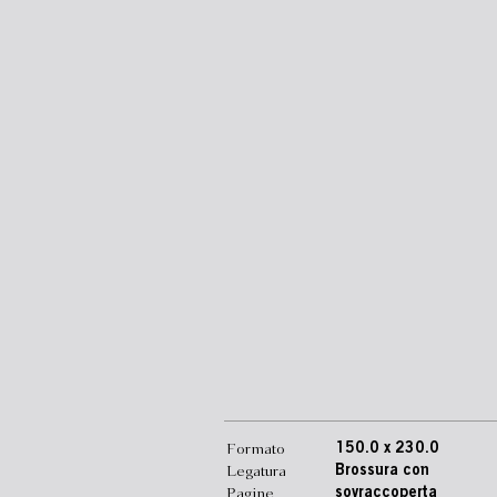
Formato
150.0 x 230.0
Legatura
Brossura con
Pagine
sovraccoperta