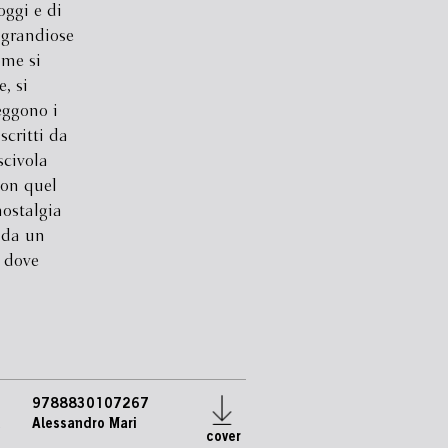
oggi e di
 grandiose
ome si
, si
eggono i
scritti da
scivola
con quel
nostalgia
 da un
 dove
9788830107267
e
Alessandro Mari
cover