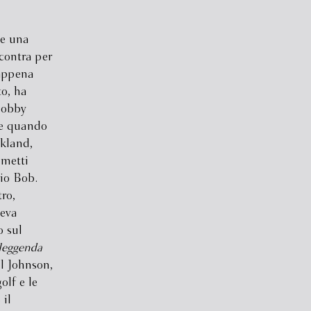
 e una
contra per
 appena
to, ha
Robby
he quando
akland,
umetti
zio Bob.
ro,
veva
o sul
leggenda
l Johnson,
olf e le
 il