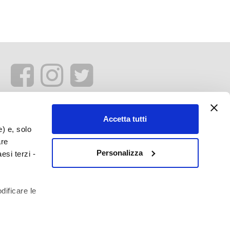
Accetta tutti
e) e, solo
are
Personalizza
esi terzi -
dificare le
profilazione