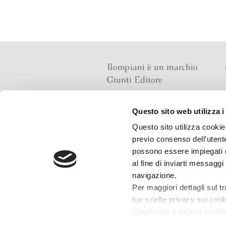
Bompiani è un marchio
Giunti Editore
Questo sito web utilizza i
Sede operativa
Questo sito utilizza cookie 
Via Bolognese 165,
previo consenso dell’utente
50139 Firenze
possono essere impiegati co
al fine di inviarti messaggi
Sede legale
navigazione.
Via G.B.Pirelli 30,
Per maggiori dettagli sul t
20124 Milano
tue scelte privacy sui cooki
Chiudendo il banner tramit
installazione dei soli cooki