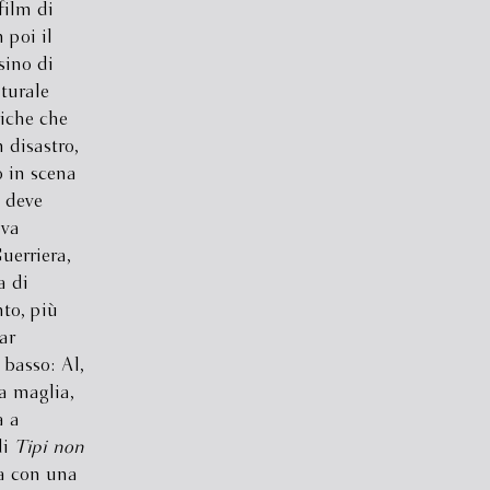
film di
 poi il
sino di
turale
miche che
 disastro,
o in scena
e deve
iva
Guerriera,
a di
nto, più
ar
 basso: Al,
 a maglia,
a a
di
Tipi non
a con una