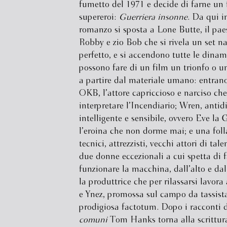
fumetto del 1971 e decide di farne un 
supereroi:
Guerriera insonne
. Da qui in
romanzo si sposta a Lone Butte, il pae
Robby e zio Bob che si rivela un set na
perfetto, e si accendono tutte le dina
possono fare di un film un trionfo o un
a partire dal materiale umano: entran
OKB, l’attore capriccioso e narciso ch
interpretare l’Incendiario; Wren, antid
intelligente e sensibile, ovvero Eve la 
l’eroina che non dorme mai; e una foll
tecnici, attrezzisti, vecchi attori di tale
due donne eccezionali a cui spetta di f
funzionare la macchina, dall’alto e dal
la produttrice che per rilassarsi lavora
e Ynez, promossa sul campo da tassist
prodigiosa factotum. Dopo i racconti 
comuni
Tom Hanks torna alla scrittur