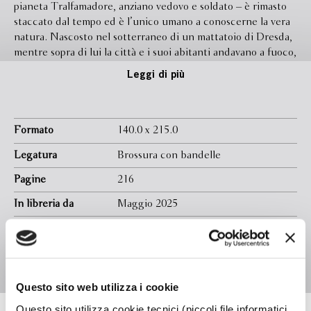
pianeta Tralfamadore, anziano vedovo e soldato – è rimasto
staccato dal tempo ed è l’unico umano a conoscerne la vera
natura. Nascosto nel sotterraneo di un mattatoio di Dresda,
mentre sopra di lui la città e i suoi abitanti andavano a fuoco,
si è trovato come per caso a sopravvivere a una delle
Leggi di più
battaglie più distruttive e letali di tutta la seconda guerra
mondiale. Ma quando è accaduto? E come è arrivato lì? E
come ne è uscito? Un viaggio nel tempo e nello spazio sulle
spalle dello stesso Vonnegut.
Mattatoio n. 5
è il suo libro più
Formato
140.0 x 215.0
importante, un appello urgente e attualissimo a riflettere
Legatura
Brossura con bandelle
sulla guerra, i suoi orrori e la sua assurdità, da ascoltare con
la massima attenzione.
Pagine
216
In libreria da
Maggio 2025
Isbn
9788830108455
Traduttore
Vincenzo Mantovani
Questo sito web utilizza i cookie
Questo sito utilizza cookie tecnici (piccoli file informatici