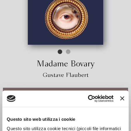
Madame Bovary
Gustave Flaubert
€ 10.45
ACQUISTA
Questo sito web utilizza i cookie
Nel 1848, anno di proteste e sommosse in Francia, la
cittadina di Rouen viene scossa da un fatto di cronaca: una
Questo sito utilizza cookie tecnici (piccoli file informatici