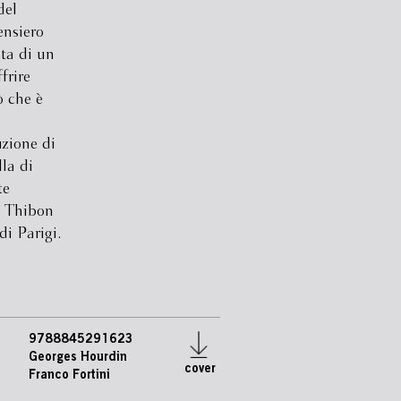
del
ensiero
sta di un
frire
ò che è
uzione di
la di
te
e Thibon
di Parigi.
9788845291623
Georges Hourdin
cover
Franco Fortini