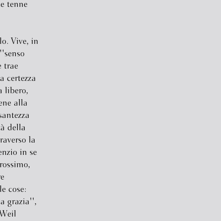
ce tenne
o. Vive, in
''senso
 trae
la certezza
 libero,
ene alla
santezza
tà della
raverso la
enzio in se
prossimo,
re
le cose:
a grazia'',
 Weil