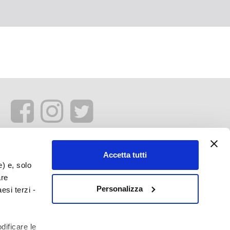
Accetta tutti
e) e, solo
are
Personalizza
esi terzi -
dificare le