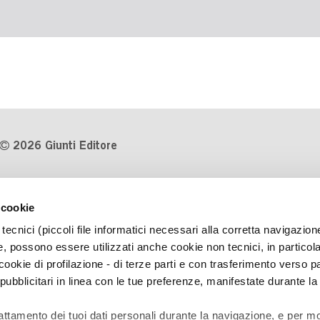
2026 Giunti Editore
P.Iva 03314600481
 cookie
Codice fiscale 8009810484
tecnici (piccoli file informatici necessari alla corretta navigazion
Numero d'iscrizione al Registro
, possono essere utilizzati anche cookie non tecnici, in particol
Imprese di Milano REA 1327444
okie di profilazione - di terze parti e con trasferimento verso pa
 pubblicitari in linea con le tue preferenze, manifestate durante la
Informativa sulla privacy
Cookie Policy
rattamento dei tuoi dati personali durante la navigazione, e per mo