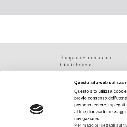
Bompiani è un marchio
Giunti Editore
Questo sito web utilizza i
Sede operativa
Questo sito utilizza cookie 
Via Bolognese 165,
previo consenso dell’utente
50139 Firenze
possono essere impiegati co
al fine di inviarti messaggi
Sede legale
navigazione.
Via G.B.Pirelli 30,
Per maggiori dettagli sul t