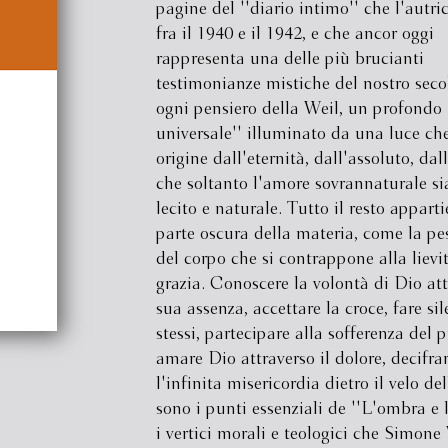
pagine del ''diario intimo'' che l'autri
fra il 1940 e il 1942, e che ancor oggi
rappresenta una delle più brucianti
testimonianze mistiche del nostro secol
ogni pensiero della Weil, un profondo 
universale'' illuminato da una luce che
origine dall'eternità, dall'assoluto, dal
che soltanto l'amore sovrannaturale sia
lecito e naturale. Tutto il resto apparti
parte oscura della materia, come la pe
del corpo che si contrappone alla lievi
grazia. Conoscere la volontà di Dio att
sua assenza, accettare la croce, fare sil
stessi, partecipare alla sofferenza del 
amare Dio attraverso il dolore, decifra
l'infinita misericordia dietro il velo del
sono i punti essenziali de ''L'ombra e l
i vertici morali e teologici che Simone