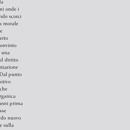
la
mi onde i
ndo scorci
ia morale
e
erto
convinto
e una
l diritto
entazione
. Dal punto
motivo
 che
rganica
 anni prima
sse
ardo nuovo
e sulla