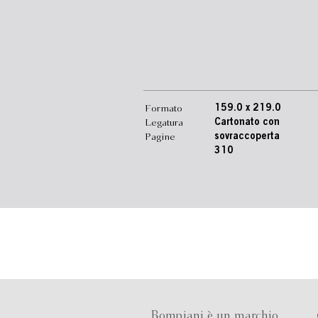
Formato
159.0 x 219.0
Legatura
Cartonato con
Pagine
sovraccoperta
310
Bompiani è un marchio