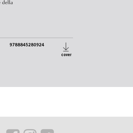
e della
9788845280924
cover