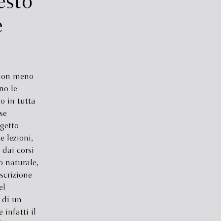
esto
e
t non meno
no le
no in tutta
se
ggetto
 lezioni,
 dai corsi
o naturale,
scrizione
el
 di un
infatti il