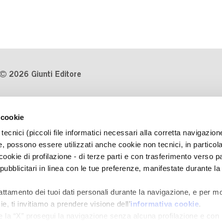
2026 Giunti Editore
P.Iva 03314600481
 cookie
Codice fiscale 8009810484
tecnici (piccoli file informatici necessari alla corretta navigazion
Numero d'iscrizione al Registro
, possono essere utilizzati anche cookie non tecnici, in particol
Imprese di Milano REA 1327444
okie di profilazione - di terze parti e con trasferimento verso pa
 pubblicitari in linea con le tue preferenze, manifestate durante la
Informativa sulla privacy
Cookie Policy
rattamento dei tuoi dati personali durante la navigazione, e per mo
Contatti
e, ti invitiamo a prendere visione dell’
informativa cookie
.
Regolamenti e concorsi
e la “X” prosegui la navigazione senza alcuna profilazione e con