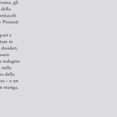
essina, gli
 della
tentacoli
e Pronestì
 puri e
tare in
 desideri,
essere
a indagine
 nella
po della
so – e un
un manga,