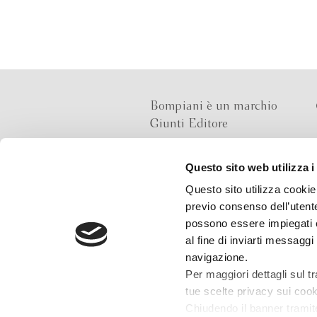
Bompiani è un marchio
Giunti Editore
Questo sito web utilizza i
Sede operativa
Questo sito utilizza cookie 
Via Bolognese 165,
previo consenso dell’utente
50139 Firenze
possono essere impiegati co
al fine di inviarti messaggi
Sede legale
navigazione.
Via G.B.Pirelli 30,
Per maggiori dettagli sul t
20124 Milano
tue scelte privacy sui cooki
Chiudendo il banner tramit