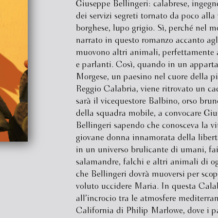
Giuseppe Bellingeri: calabrese, ingegn
dei servizi segreti tornato da poco alla 
borghese, lupo grigio. Sì, perché nel 
narrato in questo romanzo accanto agl
muovono altri animali, perfettamente 
e parlanti. Così, quando in un appart
Morgese, un paesino nel cuore della p
Reggio Calabria, viene ritrovato un ca
sarà il vicequestore Balbino, orso bru
della squadra mobile, a convocare Gi
Bellingeri sapendo che conosceva la vi
giovane donna innamorata della libert
in un universo brulicante di umani, fa
salamandre, falchi e altri animali di o
che Bellingeri dovrà muoversi per scop
voluto uccidere Maria. In questa Cala
all’incrocio tra le atmosfere mediterran
California di Philip Marlowe, dove i p