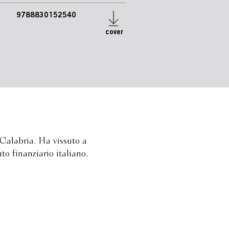
9788830152540
cover
 Calabria. Ha vissuto a
o finanziario italiano.