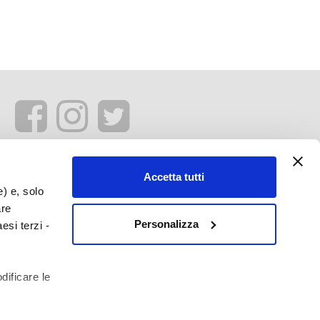
Accetta tutti
e) e, solo
are
Personalizza
esi terzi -
dificare le