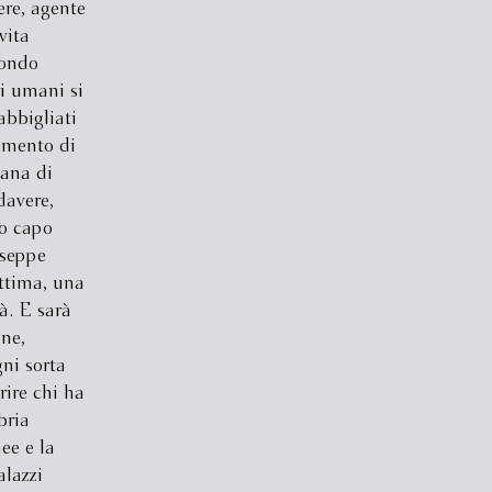
ere, agente
vita
mondo
i umani si
abbigliati
amento di
iana di
davere,
no capo
useppe
ttima, una
à. E sarà
ine,
gni sorta
rire chi ha
bria
ee e la
alazzi