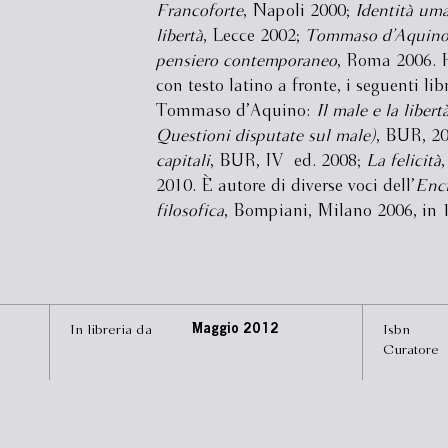
Francoforte
, Napoli 2000;
Identità um
libertà
, Lecce 2002;
Tommaso d’Aquino
pensiero contemporaneo
, Roma 2006. 
con testo latino a fronte, i seguenti libr
Tommaso d’Aquino:
Il male e la libert
Questioni disputate sul male)
, BUR, 2
capitali
, BUR, IVª ed. 2008;
La felicità
2010. È autore di diverse voci dell’
Enci
filosofica
, Bompiani, Milano 2006, in 
In libreria da
Maggio 2012
Isbn
Curatore