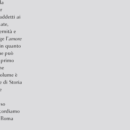
la
r
ddetti ai
nate,
ernità e
e l’
amore
 in quanto
che può
n primo
ne
 volume è
 di Storia
e
aso
ricordiamo
a-Roma