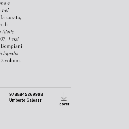
ana e
 nel
Ha curato,
i di
à (dalle
007;
I vizi
, Bompiani
clopedia
12 volumi.
9788845269998
Umberto Galeazzi
cover