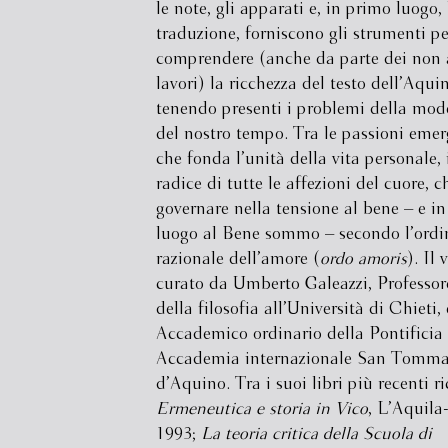
le note, gli apparati e, in primo luogo, 
traduzione, forniscono gli strumenti pe
comprendere (anche da parte dei non a
lavori) la ricchezza del testo dell’Aqui
tenendo presenti i problemi della mod
del nostro tempo. Tra le passioni emerg
che fonda l’unità della vita personale,
radice di tutte le affezioni del cuore, 
governare nella tensione al bene – e i
luogo al Bene sommo – secondo l’ordi
razionale dell’amore (
ordo amoris
). Il
curato da Umberto Galeazzi, Professore
della filosofia all’Università di Chieti, 
Accademico ordinario della Pontificia
Accademia internazionale San Tomm
d’Aquino. Tra i suoi libri più recenti 
Ermeneutica e storia in Vico
, L’Aquil
1993;
La teoria critica della Scuola di