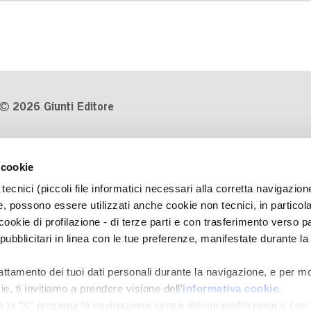
2026 Giunti Editore
P.Iva 03314600481
 cookie
Codice fiscale 8009810484
tecnici (piccoli file informatici necessari alla corretta navigazion
Numero d'iscrizione al Registro
, possono essere utilizzati anche cookie non tecnici, in particol
Imprese di Milano REA 1327444
okie di profilazione - di terze parti e con trasferimento verso pa
 pubblicitari in linea con le tue preferenze, manifestate durante la
Informativa sulla privacy
Cookie Policy
rattamento dei tuoi dati personali durante la navigazione, e per mo
Contatti
e, ti invitiamo a prendere visione dell’
informativa cookie
.
Regolamenti e concorsi
e la “X” prosegui la navigazione senza alcuna profilazione e con