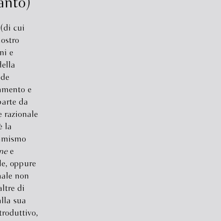
anto)
(di cui
nostro
ni e
della
nde
tamento e
parte da
e razionale
è la
namismo
ne
e
le, oppure
nale non
ltre di
alla sua
troduttivo,