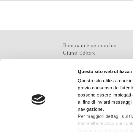
Bompiani è un marchio
Giunti Editore
Questo sito web utilizza i
Sede operativa
Questo sito utilizza cookie 
Via Bolognese 165,
previo consenso dell’utente
50139 Firenze
possono essere impiegati co
al fine di inviarti messaggi
Sede legale
navigazione.
Via G.B.Pirelli 30,
Per maggiori dettagli sul t
20124 Milano
tue scelte privacy sui cooki
Chiudendo il banner tramit