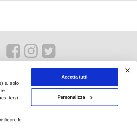
Accetta tutti
e) e, solo
are
Personalizza
esi terzi -
dificare le