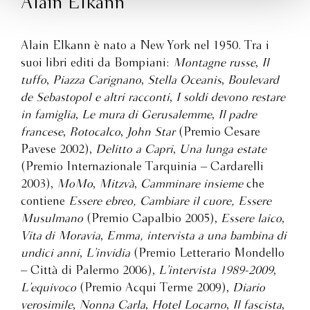
Alain Elkann
Alain Elkann è nato a New York nel 1950. Tra i
suoi libri editi da Bompiani:
Montagne russe
,
Il
tuffo
,
Piazza Carignano
,
Stella Oceanis
,
Boulevard
de Sebastopol e altri racconti
,
I soldi devono restare
in famiglia
,
Le mura di Gerusalemme
,
Il padre
francese
,
Rotocalco
,
John Star
(Premio Cesare
Pavese 2002),
Delitto a Capri
,
Una lunga estate
(Premio Internazionale Tarquinia – Cardarelli
2003),
MoMo
,
Mitzvà
,
Camminare insieme
che
contiene
Essere ebreo, Cambiare il cuore, Essere
Musulmano
(Premio Capalbio 2005),
Essere laico
,
Vita di Moravia
,
Emma, intervista a una bambina di
undici anni
,
L’invidia
(Premio Letterario Mondello
– Città di Palermo 2006),
L’intervista 1989-2009
,
L’equivoco
(Premio Acqui Terme 2009),
Diario
verosimile
,
Nonna Carla
,
Hotel Locarno
,
Il fascista
,