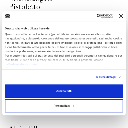
responsabile, ecco un unico fil rouge che pone l'arte come
Pistoletto
fonte di "energia mentale e visiva".
Michelangelo Pistoletto è nato a Biella nel 1933.
Questo sito web utilizza i cookie
Figura chiave dell’arte contemporanea, ha
Questo sito utilizza cookie tecnici (piccoli file informatici necessari alla corretta
realizzato mostre personali in gallerie e musei in
navigazione) e, solo previo consenso dell’utente, possono essere utilizzati anche cookie
non tecnici, in particolare possono essere impiegati cookie di profilazione - di terze parti
tutto il mondo e le sue opere sono presenti nelle
e con trasferimento verso paesi terzi - al fine di inviarti messaggi pubblicitari in linea
con le tue preferenze, manifestate durante la navigazione.
collezioni dei maggiori musei d’arte moderna e
Per maggiori dettagli sul trattamento dei tuoi dati personali durante la navigazione, e per
contemporanea. Ha creato a Biella la
modificare le tue scelte privacy sui cookie, ti invitiamo a prendere visione
dell’
informativa cookie
.
Cittadellarte-Fondazione Pistoletto e l’Università
Chiudendo il banner tramite la “X” prosegui la navigazione senza alcuna profilazione e
con installazione dei soli cookie tecnici. Selezionando “Accetta tutti” presti il tuo
delle Idee, che hanno l’obiettivo di ispirare e
Mostra dettagli
consenso alla profilazione che potrai revocare in ogni momento
Revoca
produrre un cambiamento responsabile nella
società attraverso idee e progetti creativi.
Accetta tutti
Scopri di più
Personalizza