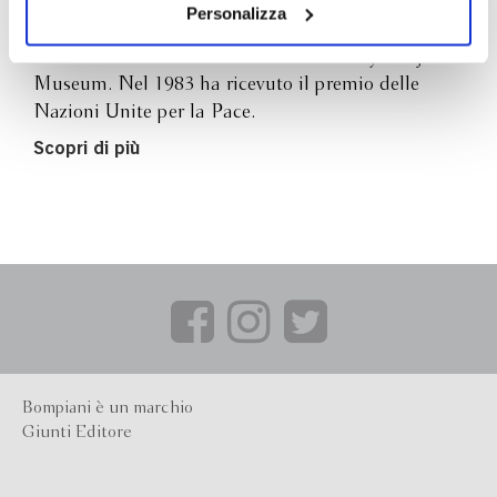
E' nato a Tokyo nel 1928. Maestro buddista,
il tuo consenso alla profilazione che potrai revocare in
Personalizza
saggista e educatore, Ikeda ha fondato numerose
ogni momento
Revoca
istituzioni tra cui le scuole Soka e il Tokyo Fuji Art
Museum. Nel 1983 ha ricevuto il premio delle
Nazioni Unite per la Pace.
Scopri di più
Bompiani è un marchio
Giunti Editore