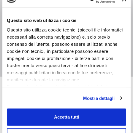
Formato
0.0 x 0.0
Questo sito web utilizza i cookie
Legatura
Questo sito utilizza cookie tecnici (piccoli file informatici
necessari alla corretta navigazione) e, solo previo
Pagine
consenso dell’utente, possono essere utilizzati anche
In libreria da
Maggio 1991
cookie non tecnici, in particolare possono essere
impiegati cookie di profilazione - di terze parti e con
Isbn
9788845217548
trasferimento verso paesi terzi - al fine di inviarti
messaggi pubblicitari in linea con le tue preferenze,
manifestate durante la navigazione.
Per maggiori dettagli sul trattamento dei tuoi dati
Daisaku Ikeda
personali durante la navigazione, e per modificare le tue
Mostra dettagli
scelte privacy sui cookie, ti invitiamo a prendere visione
dell’
informativa cookie
.
Chiudendo il banner tramite la “X” prosegui la
Accetta tutti
navigazione senza alcuna profilazione e con installazione
dei soli cookie tecnici. Selezionando “Accetta tutti” presti