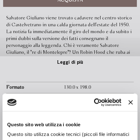
ACQUISTA
Salvatore Giuliano viene trovato cadavere nel centro storico
di Castelvetrano in una calda giornata dell'estate del 1950.
La notizia fa immediatamente il giro del mondo e da subito i
primi dubbi sulla versione dei fatti consegnano il
personaggio alla leggenda. Chi è veramente Salvatore
Giuliano, il "re di Montelepre"? Un Robin Hood che ruba ai
ricchi per dare ai poveri? O un terrorista nero al soldo della
Leggi di più
mafia e dei servizi segreti? Ecco i protagonisti di questo
libro: un caso irrisolto e due studiosi - lo storico Giuseppe
Casarrubea e il giornalista Mario J. Cereghino - che la voglia
di fare chiarezza ha spinto a chiedere alla Procura di Palermo
Formato
130.0 x 198.0
la riapertura delle indagini. Basata su testimonianze e
Legatura
Brossura
documenti di prima mano, "La scomparsa di Salvatore
Giuliano" è un'inchiesta in grande stile che ricostruisce il
Pagine
200
primo mistero del dopoguerra. Un "cold case" all'italiana che
In libreria da
Gennaio 2013
non mancherà di sollevare polemiche. E forse qualche
Questo sito web utilizza i cookie
interrogativo sulle origini della nostra repubblica.
Ebook
Disponibile
Questo sito utilizza cookie tecnici (piccoli file informatici