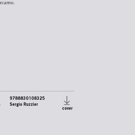
ravamo.
9788830108325
e
Sergio Ruzzier
cover