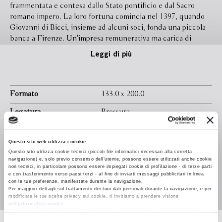
frammentata e contesa dallo Stato pontificio e dal Sacro
romano impero. La loro fortuna comincia nel 1397, quando
Giovanni di Bicci, insieme ad alcuni soci, fonda una piccola
banca a Firenze. Un'impresa remunerativa ma carica di
rischi, compresa la condanna della Chiesa per usura. Per
Leggi di più
cinquant'anni un'accorta gestione e una sofisticata
organizzazione societaria, sostenute da un'abile strategia
politica e propagandistica, consentono ai Medici di
espandersi in tutta Europa, in un'irresistibile ascesa al potere
Formato
133.0 x 200.0
che li porterà a trasformarsi da facoltosi banchieri in politici
Legatura
Brossura
influenti, e infine in signori incontrastati di una Firenze
sempre meno repubblicana. La saga familiare di cinque
Pagine
240
generazioni di Medici e della loro banca - la sua ascesa e il
Questo sito web utilizza i cookie
In libreria da
Marzo 2018
suo lungo declino - consente a Tim Parks di ripercorrere
Questo sito utilizza cookie tecnici (piccoli file informatici necessari alla corretta
con l'occhio del romanziere la storia modernissima e
navigazione) e, solo previo consenso dell’utente, possono essere utilizzati anche cookie
Isbn
9788845296017
non tecnici, in particolare possono essere impiegati cookie di profilazione - di terze parti
affascinante del Quattrocento italiano, dal nascente sistema
e con trasferimento verso paesi terzi - al fine di inviarti messaggi pubblicitari in linea
finanziario continentale ai fasti dell'arte toscana del primo
Traduttore
Silvia Artoni
con le tue preferenze, manifestate durante la navigazione.
Per maggiori dettagli sul trattamento dei tuoi dati personali durante la navigazione, e per
Rinascimento. Ma è anche una storia che spiega come
modificare le tue scelte privacy sui cookie, ti invitiamo a prendere visione
questa famiglia abbia influenzato il nostro modo di percepire
dell’
informativa cookie
.
Chiudendo il banner tramite la “X” prosegui la navigazione senza alcuna profilazione e
il rapporto tra la cultura alta e il denaro, nonché il nostro
con installazione dei soli cookie tecnici. Selezionando “Accetta tutti” presti il tuo