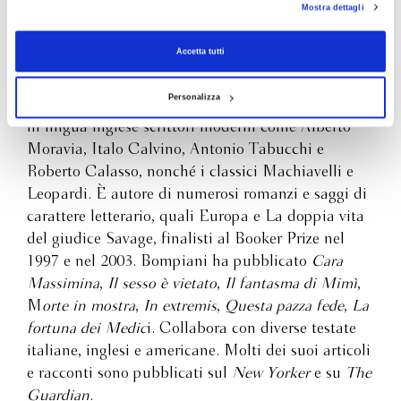
radicato atteggiamento di sospetto nei confronti della
Mostra dettagli
consenso alla profilazione che potrai revocare in ogni momento
Revoca
Tim Parks
finanza internazionale e dei suoi legami con la religione e la
politica.
Accetta tutti
Titolo originale: ''Medici Money. Banking, Metaphysics, and
Tim Parks è nato a Manchester nel 1954, insegna
Art in Fifteenth-Century Florence'' (2005).
Personalizza
presso l’Università IULM di Milano e ha tradotto
in lingua inglese scrittori moderni come Alberto
Moravia, Italo Calvino, Antonio Tabucchi e
Roberto Calasso, nonché i classici Machiavelli e
Leopardi. È autore di numerosi romanzi e saggi di
carattere letterario, quali Europa e La doppia vita
del giudice Savage, finalisti al Booker Prize nel
1997 e nel 2003. Bompiani ha pubblicato
Cara
Massimina
,
Il sesso è vietato
,
Il fantasma di Mimì
,
M
orte in mostra
,
In extremis
,
Questa pazza fede
,
La
fortuna dei Medic
i. Collabora con diverse testate
italiane, inglesi e americane. Molti dei suoi articoli
e racconti sono pubblicati sul
New Yorker
e su
The
Guardian
.