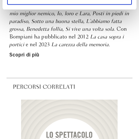
ogni momento
Revoca
L’amore è eterno finché dura
,
Manuale d’amore
,
Il
mio miglior nemico
,
Io, loro e Lara
,
Posti in piedi in
paradiso
,
Sotto una buona stella
,
L’abbiamo fatta
grossa
,
Benedetta follia
,
Si vive una volta sola
. Con
Bompiani ha pubblicato nel 2012
La casa sopra i
portici
e nel 2023
La carezza della memoria.
Scopri di più
PERCORSI CORRELATI