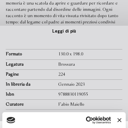
memoria è una scatola da aprire e guardare per ricordare e
raccontare partendo dal disordine delle immagini. Ogni
racconto è un momento di vita vissuta rivisitato dopo tanto
tempo: dal legame col padre ai momenti preziosi condivisi
con i figli Giulia e Paolo, dai primi viaggi alla scoperta del
Leggi di più
mondo alle trasferte di lavoro, dalle amicizie romane a un
delicato amore di gioventù. Ovunque, sempre, il gusto per
l’osservazione della commedia umana, l’attenzione agli altri –
come sono, come parlano, come si muovono – che nutre la
Formato
130.0 x 198.0
creazione dei personaggi cinematografici, e uno sguardo
Legatura
Brossura
acuto, partecipe, a tratti impietoso a tratti melanconico su
Roma, sulla sua gente, sul mondo. Leggendo queste pagine
Pagine
224
si ride, si sorride, ci si commuove, si riflette; si fa un viaggio
In libreria da
Gennaio 2023
nel tempo su treni lentissimi con compagni di viaggio
sorprendenti, celebrità e persone comuni, ugualmente
Isbn
9788830119055
illuminate dallo sguardo dell’artista e dell’uomo.
Curatore
Fabio Maiello