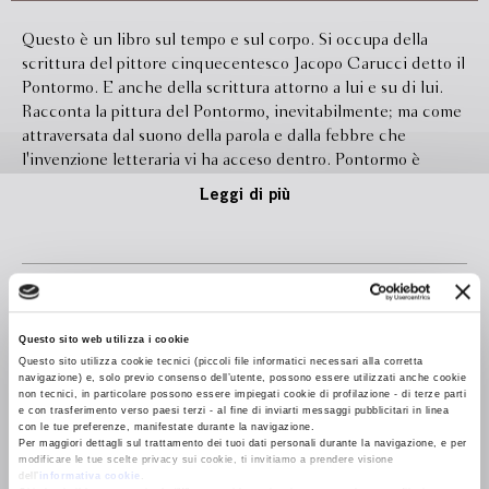
Questo è un libro sul tempo e sul corpo. Si occupa della
scrittura del pittore cinquecentesco Jacopo Carucci detto il
Pontormo. E anche della scrittura attorno a lui e su di lui.
Racconta la pittura del Pontormo, inevitabilmente; ma come
attraversata dal suono della parola e dalla febbre che
l'invenzione letteraria vi ha acceso dentro. Pontormo è
anche la letteratura che l'ha inventato. E che gli appartiene,
Leggi di più
come patina del tempo. Se il manierismo è "ricerca della
febbre", come suggeriva Bataille, questo è un libro sul
manierismo. Il volume accoglie in appendice il Dossier
dell'invenzione di Pontormo: "La lettera al Varchi" e "Il libro
Formato
132.0 x 198.0
mio" del pittore; i versi in burla inviati da Bronzino al suo
Legatura
Brossura
maestro.
Questo sito web utilizza i cookie
Pagine
220
Questo sito utilizza cookie tecnici (piccoli file informatici necessari alla corretta
navigazione) e, solo previo consenso dell’utente, possono essere utilizzati anche cookie
non tecnici, in particolare possono essere impiegati cookie di profilazione - di terze parti
In libreria da
Febbraio 2013
e con trasferimento verso paesi terzi - al fine di inviarti messaggi pubblicitari in linea
con le tue preferenze, manifestate durante la navigazione.
Ebook
Disponibile
Per maggiori dettagli sul trattamento dei tuoi dati personali durante la navigazione, e per
modificare le tue scelte privacy sui cookie, ti invitiamo a prendere visione
Isbn
9788845272318
dell’
informativa cookie
.