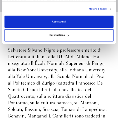
Chiudendo il banner tramite la “X” prosegui la navigazione senza alcuna profilazione e
con installazione dei soli cookie tecnici. Selezionando “Accetta tutti” presti il tuo
Mostra dettagli
consenso alla profilazione che potrai revocare in ogni momento
Revoca
Accetta tutti
Salvatore Silvano
Nigro
Personalizza
Salvatore Silvano Nigro è professore emerito di
Letteratura italiana alla IULM di Milano. Ha
insegnato all’École Normale Supérieur di Parigi,
alla New York University, alla Indiana University,
alla Yale University, alla Scuola Normale di Pisa,
al Politecnico di Zurigo (cattedra Francesco De
Sanctis). I suoi libri (sulla novellistica del
Quattrocento, sulla scrittura diaristica del
Pontormo, sulla cultura barocca, su Manzoni,
Soldati, Bassani, Sciascia, Tomasi di Lampedusa,
Bonaviri, Manganelli, Camilleri) sono tradotti in