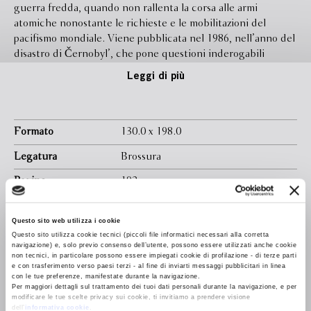
guerra fredda, quando non rallenta la corsa alle armi
atomiche nonostante le richieste e le mobilitazioni del
pacifismo mondiale. Viene pubblicata nel 1986, nell’anno del
disastro di Černobyl’, che pone questioni inderogabili
sull’uso dell’energia nucleare. Nell’ultimo periodo della sua
Leggi di più
vita, quasi fosse un lascito testamentario, Alberto Moravia si
interroga sull’oscura tentazione dell’umanità ad
autodistruggersi. Non fa del “giornalismo sulla bomba
atomica”, ma si serve della parola e di una ragione umanistica
Formato
130.0 x 198.0
per indagare un problema che coinvolge tutti, per
Legatura
Brossura
contribuire a immaginare un tabù della guerra al pari
dell’incesto. Questa nuova edizione a cura di Alessandra
Pagine
192
Grandelis, arricchita con testi inediti, ripropone l’urgenza di
In libreria da
Ottobre 2022
quella speranza necessaria alla quale Moravia dà forma con la
Questo sito web utilizza i cookie
scrittura.
Ebook
Disponibile
Questo sito utilizza cookie tecnici (piccoli file informatici necessari alla corretta
navigazione) e, solo previo consenso dell’utente, possono essere utilizzati anche cookie
Isbn
9788830109858
non tecnici, in particolare possono essere impiegati cookie di profilazione - di terze parti
e con trasferimento verso paesi terzi - al fine di inviarti messaggi pubblicitari in linea
con le tue preferenze, manifestate durante la navigazione.
Curatore
Alessandra Grandelis
Per maggiori dettagli sul trattamento dei tuoi dati personali durante la navigazione, e per
modificare le tue scelte privacy sui cookie, ti invitiamo a prendere visione
dell’
informativa cookie
.