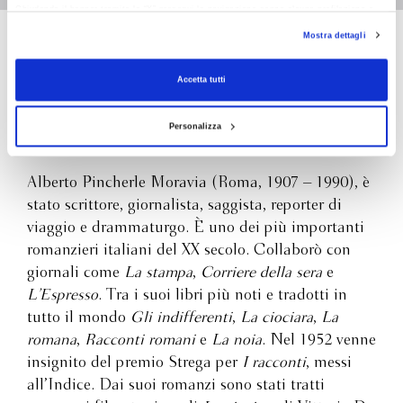
Chiudendo il banner tramite la “X” prosegui la navigazione senza alcuna profilazione e
con installazione dei soli cookie tecnici. Selezionando “Accetta tutti” presti il tuo
Mostra dettagli
consenso alla profilazione che potrai revocare in ogni momento
Revoca
Alberto Moravia
Accetta tutti
Personalizza
Alberto Pincherle Moravia (Roma, 1907 – 1990), è
stato scrittore, giornalista, saggista, reporter di
viaggio e drammaturgo. È uno dei più importanti
romanzieri italiani del XX secolo. Collaborò con
giornali come
La stampa
,
Corriere della sera
e
L’Espresso
. Tra i suoi libri più noti e tradotti in
tutto il mondo
Gli indifferenti
,
La ciociara
,
La
romana
,
Racconti romani
e
La noia
. Nel 1952 venne
insignito del premio Strega per
I racconti
, messi
all’Indice. Dai suoi romanzi sono stati tratti