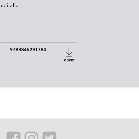
indi alla
9788845291784
cover