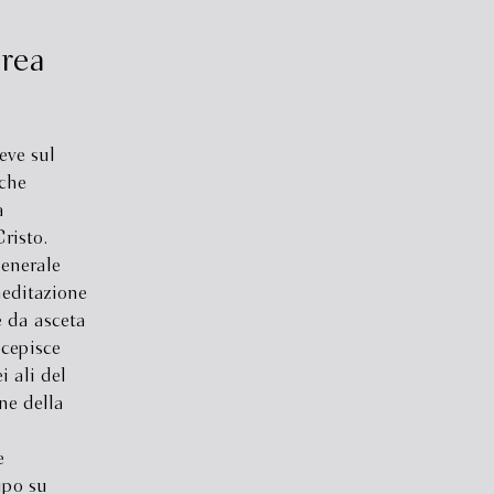
rea
eve sul
che
a
risto.
enerale
meditazione
e da asceta
ncepisce
 ali del
ne della
e
ipo su