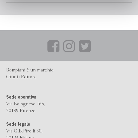
un mutamento radicale del modo tradizionale di "pensare per
immagini e per miti" traghettandolo nel nuovo modo di
"pensare per concetti", che si imponeva come una necessità
storica.
Bompiani è un marchio
Giunti Editore
Sede operativa
Via Bolognese 165,
50139 Firenze
Sede legale
Via G.B.Pirelli 30,