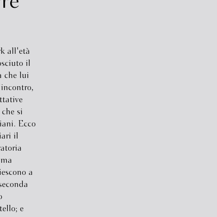
rre
k all'età
sciuto il
 che lui
incontro,
ttative
 che si
siani. Ecco
ari il
ratoria
rima
iescono a
 seconda
o
tello; e