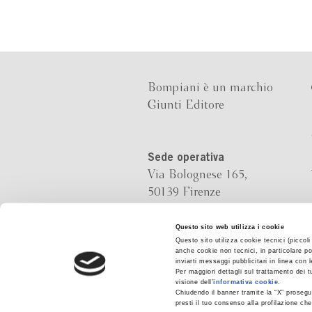
Bompiani è un marchio
Giunti Editore
Sede operativa
Via Bolognese 165,
50139 Firenze
Sede legale
Questo sito web utilizza i cookie
Questo sito utilizza cookie tecnici (piccol
Via G.B.Pirelli 30,
anche cookie non tecnici, in particolare po
20124 Milano
inviarti messaggi pubblicitari in linea con
Per maggiori dettagli sul trattamento dei t
visione dell’
informativa cookie
.
Chiudendo il banner tramite la “X” prosegui
presti il tuo consenso alla profilazione c