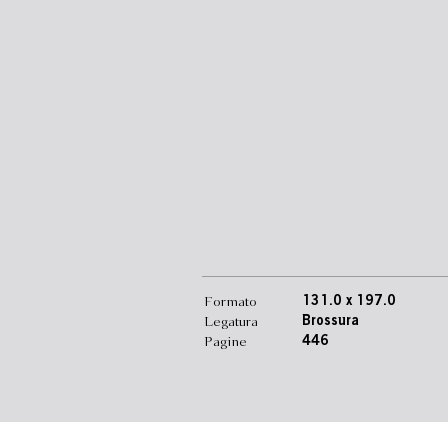
Formato
131.0 x 197.0
Legatura
Brossura
Pagine
446