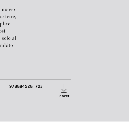
il nuovo
e terre,
plice
osi
 solo al
ambito
9788845281723
cover