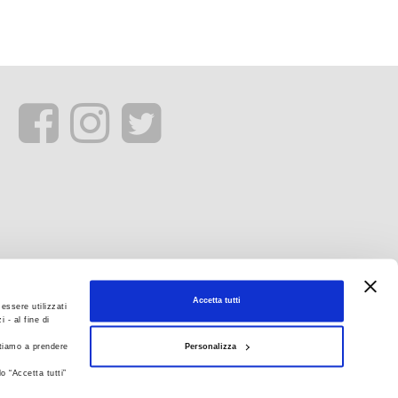
Accetta tutti
essere utilizzati
 - al fine di
Personalizza
itiamo a prendere
o “Accetta tutti”