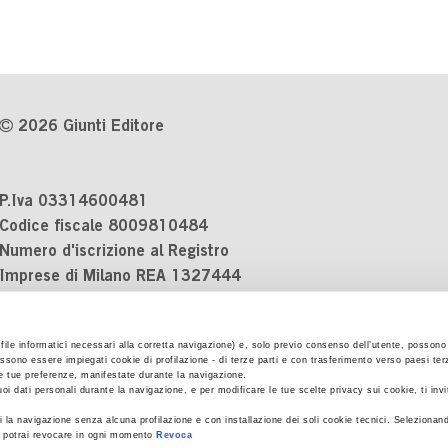
2026 Giunti Editore
P.Iva 03314600481
Codice fiscale 8009810484
Numero d'iscrizione al Registro
Imprese di Milano REA 1327444
Informativa sulla privacy
i file informatici necessari alla corretta navigazione) e, solo previo consenso dell’utente, possono 
Cookie Policy
ssono essere impiegati cookie di profilazione - di terze parti e con trasferimento verso paesi terzi
Contatti
 le tue preferenze, manifestate durante la navigazione.
uoi dati personali durante la navigazione, e per modificare le tue scelte privacy sui cookie, ti inv
Regolamenti e concorsi
 la navigazione senza alcuna profilazione e con installazione dei soli cookie tecnici. Selezionand
he potrai revocare in ogni momento
Revoca