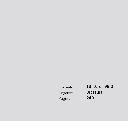
Formato
131.0 x 199.0
Legatura
Brossura
Pagine
240