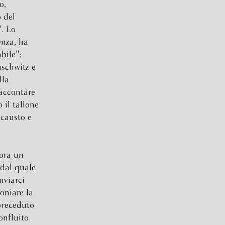
o,
 del
. Lo
enza, ha
bile":
uschwitz e
lla
raccontare
 il tallone
ocausto e
lora un
 dal quale
nviarci
oniare la
 preceduto
onfluito.