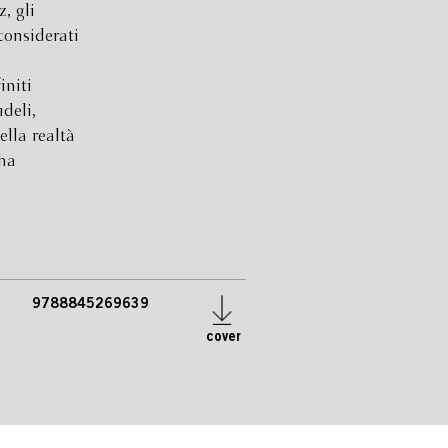
, gli
considerati
initi
deli,
ella realtà
 ha
9788845269639
cover