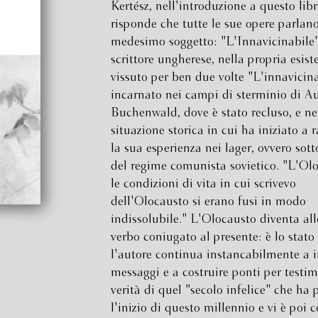
Kertész, nell'introduzione a questo libr
risponde che tutte le sue opere parlano
medesimo soggetto: "L'Innavicinabile"
scrittore ungherese, nella propria esist
vissuto per ben due volte "L'innavicina
incarnato nei campi di sterminio di A
Buchenwald, dove è stato recluso, e ne
situazione storica in cui ha iniziato a 
la sua esperienza nei lager, ovvero sotto
del regime comunista sovietico. "L'Ol
le condizioni di vita in cui scrivevo
dell'Olocausto si erano fusi in modo
indissolubile." L'Olocausto diventa al
verbo coniugato al presente: è lo stato
l'autore continua instancabilmente a i
messaggi e a costruire ponti per testim
verità di quel "secolo infelice" che ha
l'inizio di questo millennio e vi è poi c